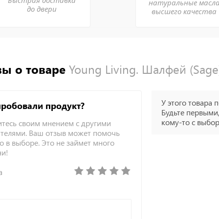
Быстрая доставка
натуральные масл
до двери
высшего качества
ы о товаре
Young Living. Шалфей (Sage
У этого товара п
пробовали продукт?
Будьте первыми,
кому-то с выбо
тесь своим мнением с другими
телями. Ваш отзыв может помочь
о в выборе. Это не займет много
ни!
а