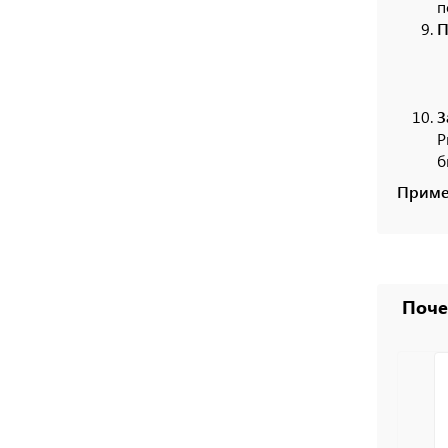
п
П
З
Р
б
Приме
Поче