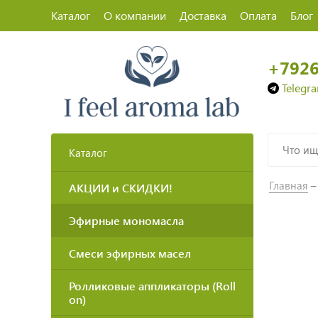
Каталог
О компании
Доставка
Оплата
Блог
+792
Telegr
Каталог
Главная
АКЦИИ и СКИДКИ!
Эфирные мономасла
Смеси эфирных масел
Ролликовые аппликаторы (Roll
on)