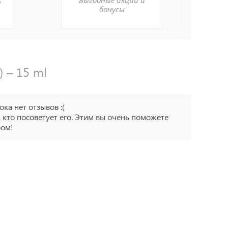
Выгодные акции и
а
бонусы
) – 15 ml
ока нет отзывов :(
 кто посоветует его. Этим вы очень поможете
ром!