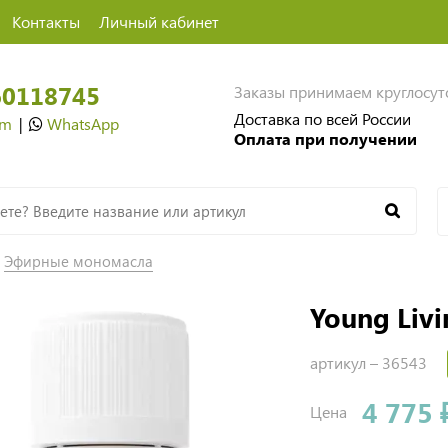
Контакты
Личный кабинет
60118745
Заказы принимаем круглосу
Доставка по всей России
am
|
WhatsApp
Оплата при получении
Эфирные мономасла
Young Livi
артикул –
36543
4 775 
Цена