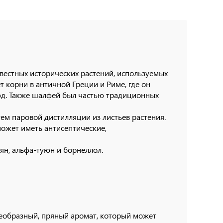
вестных исторических растений, используемых
ет корни в античной Греции и Риме, где он
люд. Также шалфей был частью традиционных
м паровой дистилляции из листьев растения.
ожет иметь антисептические,
н, альфа-туюн и борнеллол.
еобразный, пряный аромат, который может