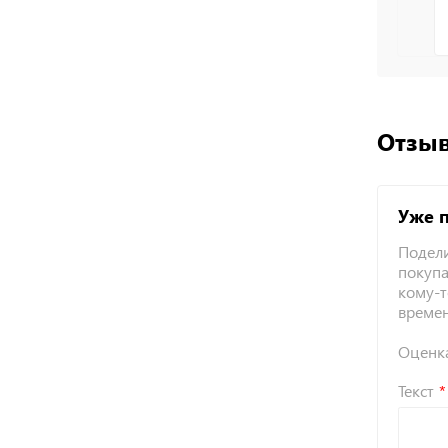
Отзыв
Уже 
Подели
покупа
кому-т
време
Оценк
Текст