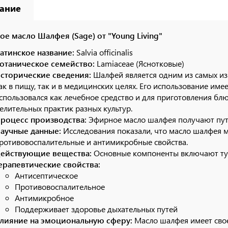
ание
е масло Шалфея (Sage) от "Young Living"
атинское название:
Salvia officinalis
отаническое семейство:
Lamiaceae (Яснотковые)
сторические сведения:
Шалфей является одним из самых из
ак в пищу, так и в медицинских целях. Его использование име
спользовался как лечебное средство и для приготовления б
елительных практик разных культур.
роцесс производства:
Эфирное масло шалфея получают путе
аучные данные:
Исследования показали, что масло шалфея м
ротивовоспалительные и антимикробные свойства.
ействующие вещества:
Основные компоненты включают туя
ерапевтические свойства:
Антисептическое
Противовоспалительное
Антимикробное
Поддерживает здоровье дыхательных путей
лияние на эмоциональную сферу:
Масло шалфея имеет сво