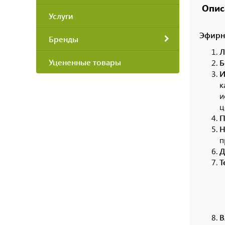
Опис
Услуги
Эфирно
Бренды
Л
Уцененные товары
Б
И
к
и
ц
П
Н
п
Д
Т
В