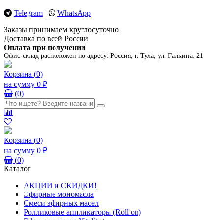
Telegram
|
WhatsApp
Заказы принимаем круглосуточно
Доставка по всей России
Оплата при получении
Офис-склад расположен по адресу:
Россия, г. Тула, ул. Галкина, 21
Корзина
(
0
)
на сумму
0 ₽
(
0
)
Корзина
(
0
)
на сумму
0 ₽
(
0
)
Каталог
АКЦИИ и СКИДКИ!
Эфирные мономасла
Смеси эфирных масел
Ролликовые аппликаторы (Roll on)