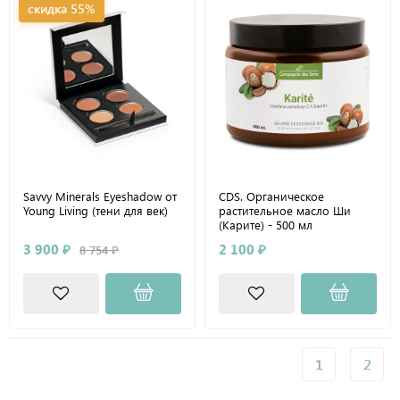
скидка 55%
Savvy Minerals Eyeshadow от
CDS. Органическое
Young Living (тени для век)
растительное масло Ши
(Карите) - 500 мл
3 900 ₽
2 100 ₽
8 754 ₽
1
2