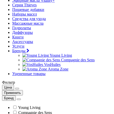
Эфирные масла Vitality+
Серия Thieves
Пищевые добавки
Наборы масел
Средства для ухода
Массажные масла
Гидролаты
Диффузоры
Книги
Аксессуары
Услуги
Бренды
Young Living
Compagnie des Sens
VosHuiles
Aroma Zone
Уцененные товары
Фильтр
Цена
Применить
Бренд
Young Living
Compagnie des Sens