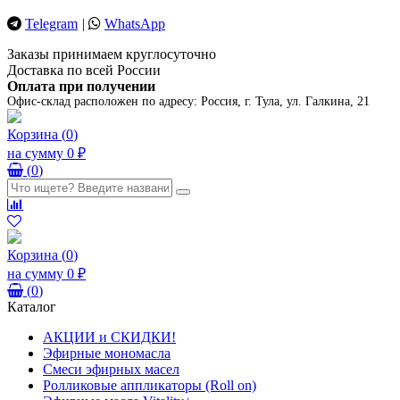
Telegram
|
WhatsApp
Заказы принимаем круглосуточно
Доставка по всей России
Оплата при получении
Офис-склад расположен по адресу:
Россия, г. Тула, ул. Галкина, 21
Корзина
(
0
)
на сумму
0 ₽
(
0
)
Корзина
(
0
)
на сумму
0 ₽
(
0
)
Каталог
АКЦИИ и СКИДКИ!
Эфирные мономасла
Смеси эфирных масел
Ролликовые аппликаторы (Roll on)