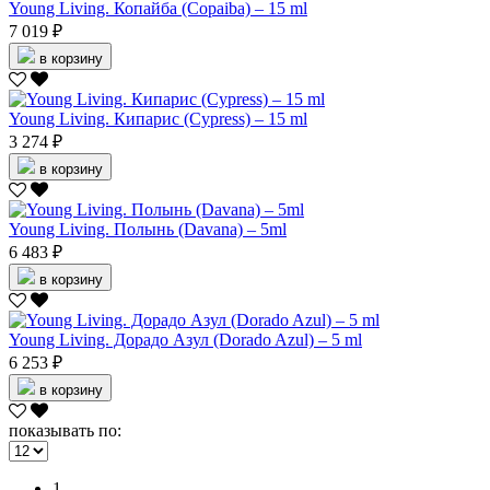
Young Living. Копайба (Copaiba) – 15 ml
7 019 ₽
в корзину
Young Living. Кипарис (Cypress) – 15 ml
3 274 ₽
в корзину
Young Living. Полынь (Davana) – 5ml
6 483 ₽
в корзину
Young Living. Дорадо Азул (Dorado Azul) – 5 ml
6 253 ₽
в корзину
показывать по:
1