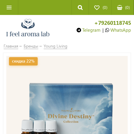
(0)
(
0
)
+79260118745
Telegram
|
WhatsApp
Главная
Бренды
Young Living
скидка 22%