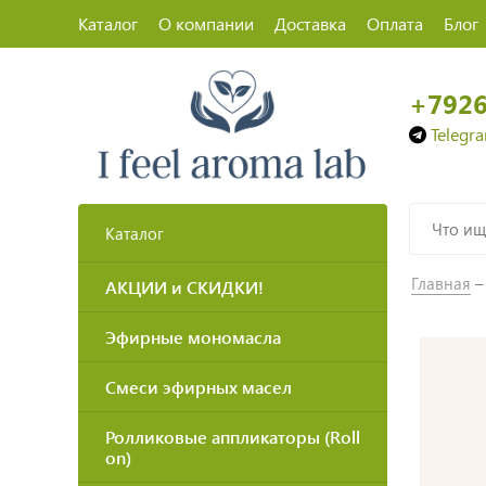
Каталог
О компании
Доставка
Оплата
Блог
+792
Telegr
Каталог
Главная
АКЦИИ и СКИДКИ!
Эфирные мономасла
Смеси эфирных масел
Ролликовые аппликаторы (Roll
on)