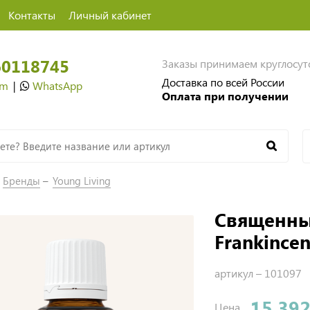
Контакты
Личный кабинет
60118745
Заказы принимаем круглосу
Доставка по всей России
am
|
WhatsApp
Оплата при получении
Бренды
Young Living
Священны
Frankincen
артикул –
101097
15 392
Цена