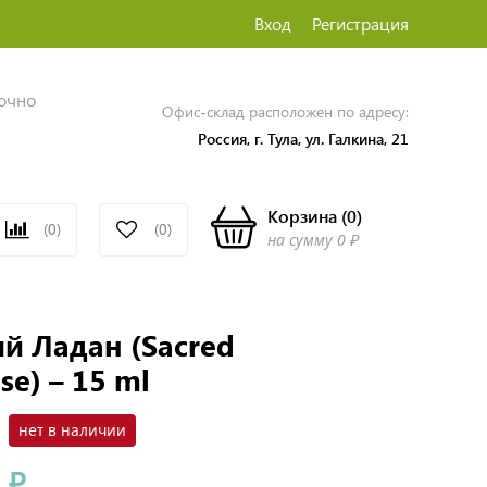
Вход
Регистрация
точно
Офис-склад расположен по адресу:
Россия, г. Тула, ул. Галкина, 21
Корзина
(
0
)
(0)
(0)
на сумму
0 ₽
й Ладан (Sacred
se) – 15 ml
нет в наличии
 ₽