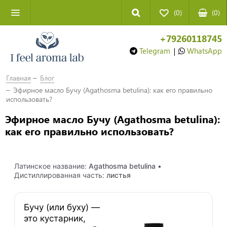
(0)
(
0
)
+79260118745
Telegram
|
WhatsApp
Главная
Блог
Эфирное масло Бучу (Agathosma betulina): как его правильно
использовать?
Эфирное масло Бучу (Agathosma betulina):
как его правильно использовать?
Латинское название:
Agathosma betulina
•
Дистиллированная часть:
листья
Бучу (или буху) —
это кустарник,