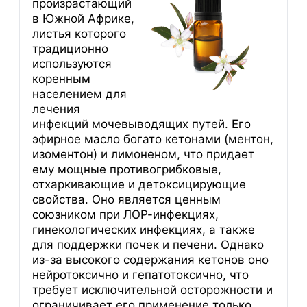
произрастающий
в Южной Африке,
листья которого
традиционно
используются
коренным
населением для
лечения
инфекций мочевыводящих путей. Его
эфирное масло богато кетонами (ментон,
изоментон) и лимоненом, что придает
ему мощные противогрибковые,
отхаркивающие и детоксицирующие
свойства. Оно является ценным
союзником при ЛОР-инфекциях,
гинекологических инфекциях, а также
для поддержки почек и печени. Однако
из-за высокого содержания кетонов оно
нейротоксично и гепатотоксично, что
требует исключительной осторожности и
ограничивает его применение только