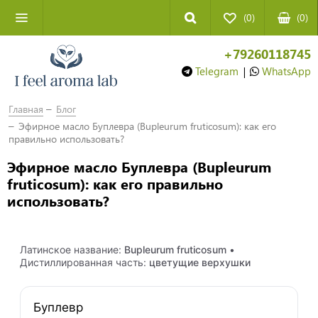
(0)
(
0
)
+79260118745
Telegram
|
WhatsApp
Главная
Блог
Эфирное масло Буплевра (Bupleurum fruticosum): как его
правильно использовать?
Эфирное масло Буплевра (Bupleurum
fruticosum): как его правильно
использовать?
Латинское название:
Bupleurum fruticosum
•
Дистиллированная часть:
цветущие верхушки
Буплевр