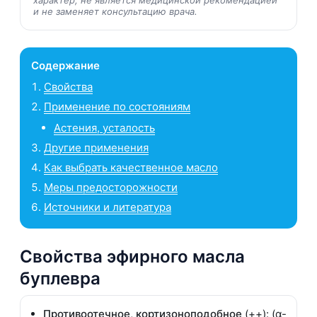
и не заменяет консультацию врача.
Содержание
Свойства
Применение по состояниям
Астения, усталость
Другие применения
Как выбрать качественное масло
Меры предосторожности
Источники и литература
Свойства эфирного масла
буплевра
Противоотечное, кортизоноподобное
(++): (α-