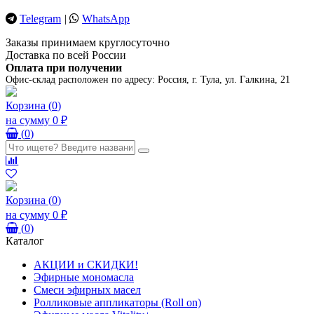
Telegram
|
WhatsApp
Заказы принимаем круглосуточно
Доставка по всей России
Оплата при получении
Офис-склад расположен по адресу:
Россия, г. Тула, ул. Галкина, 21
Корзина
(
0
)
на сумму
0 ₽
(
0
)
Корзина
(
0
)
на сумму
0 ₽
(
0
)
Каталог
АКЦИИ и СКИДКИ!
Эфирные мономасла
Смеси эфирных масел
Ролликовые аппликаторы (Roll on)