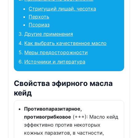
Стригущий лишай, чесотка
Перхоть
Псориаз
Другие применения
Как выбрать качественное масло
Меры предосторожности
Источники и литература
Свойства эфирного масла
кейд
Противопаразитарное,
противогрибковое
(+++): Масло кейд
эффективно против некоторых
кожных паразитов, в частности,