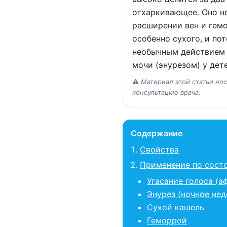
отхаркивающее. Оно не
расширении вен и гемо
особенно сухого, и по
необычным действием 
мочи (энурезом) у дете
⚠️
Материал этой статьи но
консультацию врача.
Содержание
Свойства
Применение по сост
Угасание голоса (а
Энурез (ночное не
Сухой кашель
Геморрой