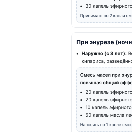
30 капель эфирног
Принимать по 2 капли см
При энурезе (ноч
Наружно (с 3 лет):
Ве
кипариса, разведённ
Смесь масел при энур
повышая общий эфф
20 капель эфирног
20 капель эфирног
10 капель эфирног
50 капель масла ле
Наносить по 1 капле сме