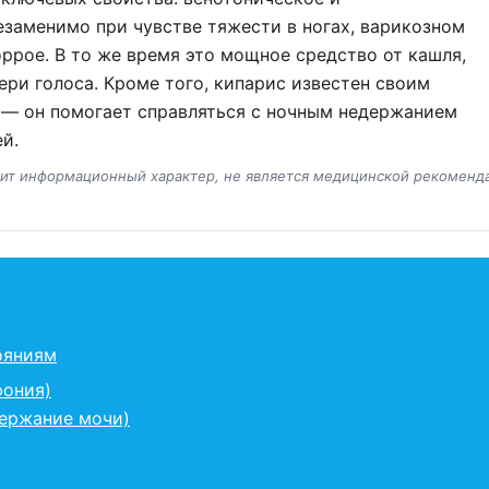
заменимо при чувстве тяжести в ногах, варикозном
ррое. В то же время это мощное средство от кашля,
тери голоса. Кроме того, кипарис известен своим
— он помогает справляться с ночным недержанием
й.
сит информационный характер, не является медицинской рекоменд
ояниям
фония)
держание мочи)