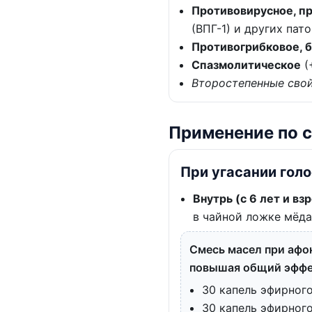
Противовирусное, п
(ВПГ-1) и других пато
Противогрибковое, 
Спазмолитическое
(
Второстепенные свой
Применение по 
При угасании гол
Внутрь (с 6 лет и вз
в чайной ложке мёда
Смесь масел при афон
повышая общий эфф
30 капель эфирног
30 капель эфирного