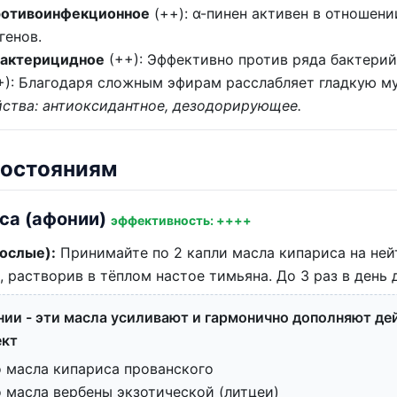
ротивоинфекционное
(++): α-пинен активен в отношени
генов.
бактерицидное
(++): Эффективно против ряда бактерий
+): Благодаря сложным эфирам расслабляет гладкую му
ства: антиоксидантное, дезодорирующее.
состояниям
оса (афонии)
эффективность: ++++
рослые):
Принимайте по 2 капли масла кипариса на ней
, растворив в тёплом настое тимьяна. До 3 раз в день 
ии - эти масла усиливают и гармонично дополняют дей
ект
о масла кипариса прованского
 масла вербены экзотической (литцеи)