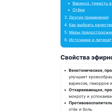
Варикоз, тяжесть в
Отёки
Другие применения
Как выбрать качеств
Меры предосторожн
Источники и литерат
Свойства эфирно
Венотоническое, пр
улучшает кровообращ
варикозе, геморрое и
Отхаркивающее, пр
мокроту и успокаива
Противовоспалител
отёк и боль.