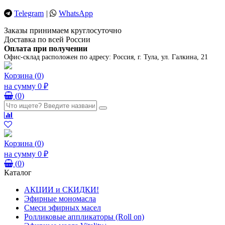
Telegram
|
WhatsApp
Заказы принимаем круглосуточно
Доставка по всей России
Оплата при получении
Офис-склад расположен по адресу:
Россия, г. Тула, ул. Галкина, 21
Корзина
(
0
)
на сумму
0 ₽
(
0
)
Корзина
(
0
)
на сумму
0 ₽
(
0
)
Каталог
АКЦИИ и СКИДКИ!
Эфирные мономасла
Смеси эфирных масел
Ролликовые аппликаторы (Roll on)