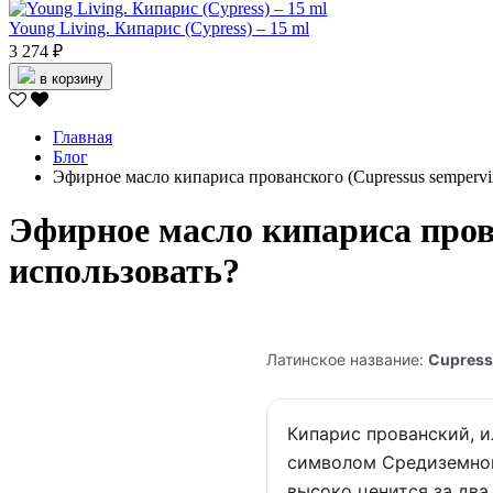
Young Living. Кипарис (Cypress) – 15 ml
3 274 ₽
в корзину
Главная
Блог
Эфирное масло кипариса прованского (Cupressus sempervir
Эфирное масло кипариса прова
использовать?
Латинское название:
Cupress
Кипарис прованский, и
символом Средиземном
высоко ценится за два