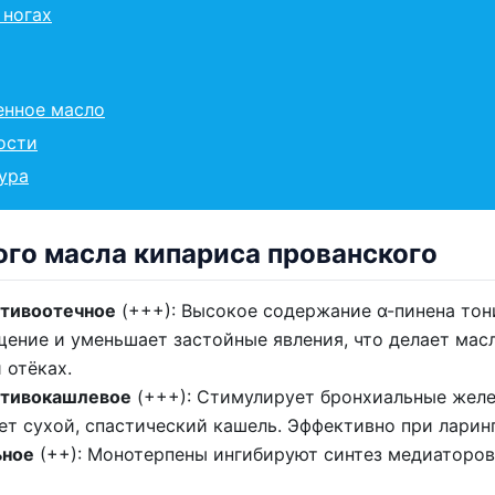
 ногах
енное масло
ости
ура
го масла кипариса прованского
отивоотечное
(+++): Высокое содержание α-пинена тони
ение и уменьшает застойные явления, что делает ма
 отёках.
отивокашлевое
(+++): Стимулирует бронхиальные жел
ет сухой, спастический кашель. Эффективно при ларинг
ьное
(++): Монотерпены ингибируют синтез медиаторов