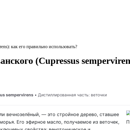
ens): как его правильно использовать?
нского (Cupressus semperviren
us sempervirens
• Дистиллированная часть: веточки
ли вечнозелёный, — это стройное дерево, ставшее
орья. Его эфирное масло, получаемое из веточек,
 ключевых свойства: венотоническое и