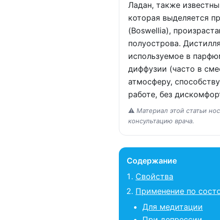
Ладан, также известны
которая выделяется п
(Boswellia), произрас
полуострова. Дистилл
используемое в парфю
диффузии (часто в сме
атмосферу, способств
работе, без дискомфор
⚠️
Материал этой статьи но
консультацию врача.
Содержание
Свойства
Применение по сост
Для медитации
При депрессии