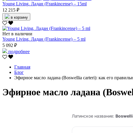
Young Living. Ладан (Frankincense) – 15ml
12 215 ₽
в корзину
Нет в наличии
Young Living. Ладан (Frankincense) – 5 ml
5 092 ₽
подробнее
Главная
Блог
Эфирное масло ладана (Boswellia carteri): как его правиль
Эфирное масло ладана (Boswell
Латинское название:
Boswelli