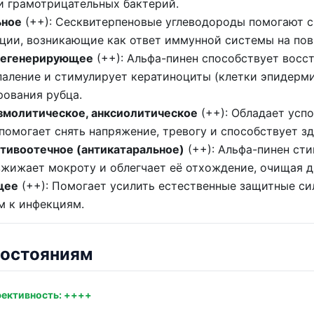
и грамотрицательных бактерий.
ьное
(++): Сесквитерпеновые углеводороды помогают с
ции, возникающие как ответ иммунной системы на по
регенерирующее
(++): Альфа-пинен способствует восс
паление и стимулирует кератиноциты (клетки эпидерми
ования рубца.
змолитическое, анксиолитическое
(++): Обладает ус
помогает снять напряжение, тревогу и способствует з
тивоотечное (антикатаральное)
(++): Альфа-пинен ст
зжижает мокроту и облегчает её отхождение, очищая д
щее
(++): Помогает усилить естественные защитные си
м к инфекциям.
состояниям
ективность: ++++