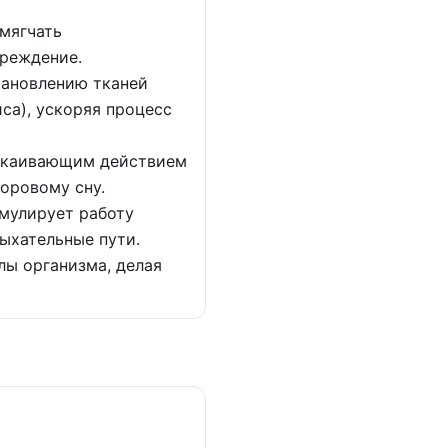
мягчать
вреждение.
тановлению тканей
са), ускоряя процесс
покаивающим действием
доровому сну.
имулирует работу
ыхательные пути.
лы организма, делая