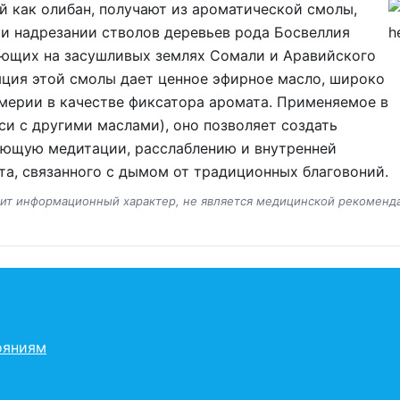
й как олибан, получают из ароматической смолы,
ри надрезании стволов деревьев рода Босвеллия
тающих на засушливых землях Сомали и Аравийского
яция этой смолы дает ценное эфирное масло, широко
мерии в качестве фиксатора аромата. Применяемое в
си с другими маслами), оно позволяет создать
ующую медитации, расслаблению и внутренней
та, связанного с дымом от традиционных благовоний.
сит информационный характер, не является медицинской рекоменд
ояниям