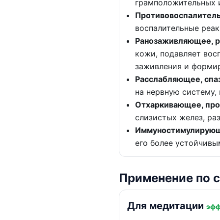
грамположительных 
Противовоспалител
воспалительные реак
Ранозаживляющее, 
кожи, подавляет вос
заживления и формир
Расслабляющее, спа
на нервную систему, 
Отхаркивающее, про
слизистых желез, ра
Иммуностимулирую
его более устойчивы
Применение по 
Для медитации
эфф