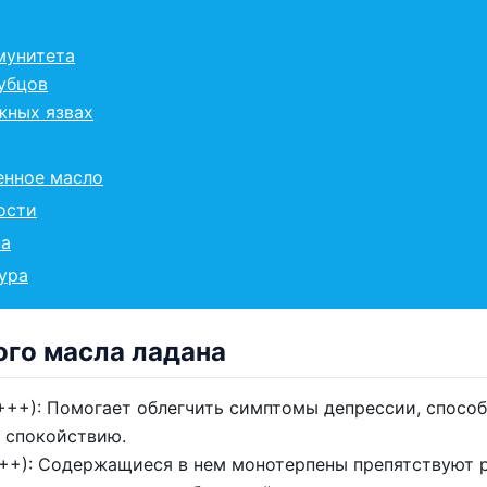
мунитета
убцов
жных язвах
енное масло
ости
на
ура
ого масла ладана
+++): Помогает облегчить симптомы депрессии, спосо
 спокойствию.
++): Содержащиеся в нем монотерпены препятствуют р