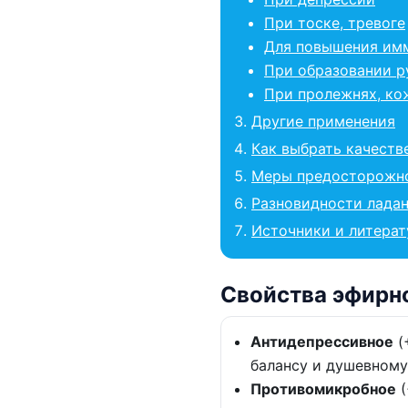
При тоске, тревоге
Для повышения им
При образовании р
При пролежнях, ко
Другие применения
Как выбрать качеств
Меры предосторожн
Разновидности лада
Источники и литерат
Свойства эфирн
Антидепрессивное
(
балансу и душевному
Противомикробное
(