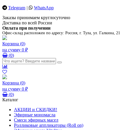
Telegram
|
WhatsApp
Заказы принимаем круглосуточно
Доставка по всей России
Оплата при получении
Офис-склад расположен по адресу:
Россия, г. Тула, ул. Галкина, 21
Корзина
(
0
)
на сумму
0 ₽
(
0
)
Корзина
(
0
)
на сумму
0 ₽
(
0
)
Каталог
АКЦИИ и СКИДКИ!
Эфирные мономасла
Смеси эфирных масел
Ролликовые аппликаторы (Roll on)