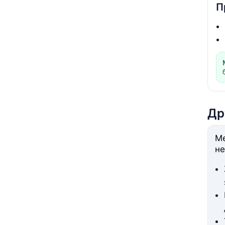
П
Др
Ме
не