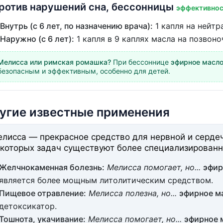
ротив нарушений сна, бессонницы
эффективнос
Внутрь (с 6 лет, по назначению врача):
1 капля на нейтр
Наружно (с 6 лет):
1 капля в 9 каплях масла на позвоно
Мелисса или римская ромашка?
При бессоннице
эфирное масл
безопасным и эффективным, особенно для детей.
угие известные применения
лисса — прекрасное средство для нервной и сердеч
которых задач существуют более специализированн
Желчнокаменная болезнь:
Мелисса помогает, но...
эфир
является более мощным литолитическим средством.
Пищевое отравление:
Мелисса полезна, но...
эфирное м
детоксикатор.
Тошнота, укачивание:
Мелисса помогает, но...
эфирное 