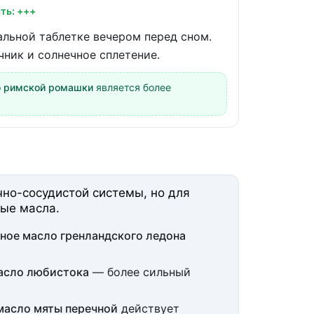
ть: +++
альной таблетке вечером перед сном.
чник и солнечное сплетение.
о римской ромашки
является более
но-сосудистой системы, но для
ые масла.
ное масло гренландского ледона
асло любистока
— более сильный
масло мяты перечной
действует