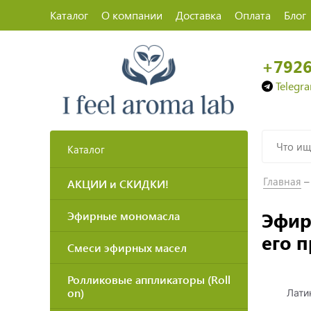
Каталог
О компании
Доставка
Оплата
Блог
+792
Telegr
Каталог
Главная
АКЦИИ и СКИДКИ!
Эфирн
Эфирные мономасла
его 
Смеси эфирных масел
Ролликовые аппликаторы (Roll
on)
Лати