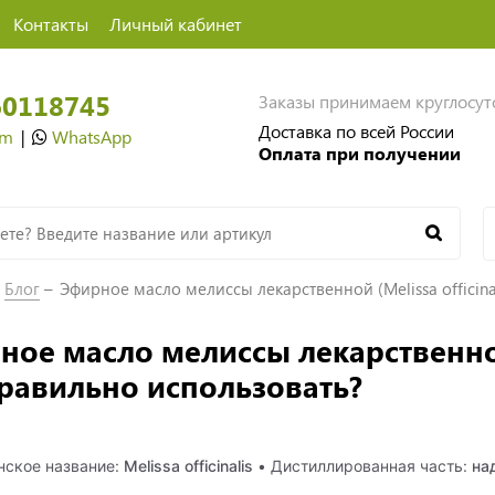
Контакты
Личный кабинет
60118745
Заказы принимаем круглосу
Доставка по всей России
am
|
WhatsApp
Оплата при получении
Блог
Эфирное масло мелиссы лекарственной (Melissa officina
ое масло мелиссы лекарственной (
правильно использовать?
нское название:
Melissa officinalis
• Дистиллированная часть:
на