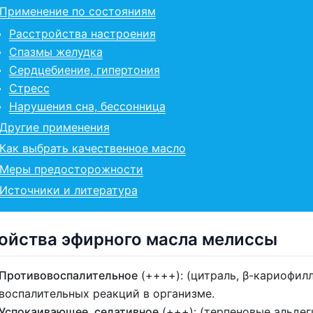
Применение по состояниям
Расстройства настроения
Спазмы желудка
Сердцебиение, гипертония
Стресс
Нарушения сна, бессонница
Другие применения
Как выбрать качественное масло
Меры предосторожности
Источники и литература
ойства эфирного масла мелиссы
Противовоспалительное
(++++): (цитраль, β-кариофил
воспалительных реакций в организме.
Успокаивающее, седативное
(+++): (терпеновые альдег