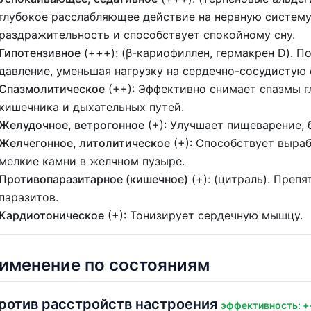
глубокое расслабляющее действие на нервную систему,
раздражительность и способствует спокойному сну.
Гипотензивное
(+++): (β-кариофиллен, гермакрен D). П
давление, уменьшая нагрузку на сердечно-сосудистую 
Спазмолитическое
(++): Эффективно снимает спазмы г
кишечника и дыхательных путей.
Желудочное, ветрогонное
(+): Улучшает пищеварение, 
Желчегонное, литолитическое
(+): Способствует выра
мелкие камни в желчном пузыре.
Противопаразитарное (кишечное)
(+): (цитраль). Преп
паразитов.
Кардиотоническое
(+): Тонизирует сердечную мышцу.
именение по состояниям
ротив расстройств настроения
эффективность: +