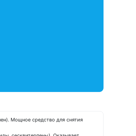
лен). Мощное средство для снятия
иды, сесквитерпены). Оказывает