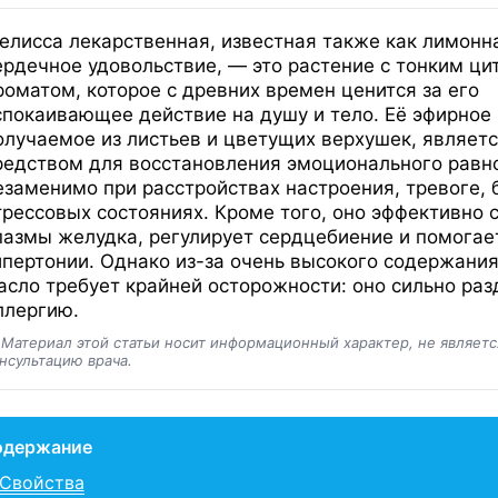
елисса лекарственная, известная также как лимонн
ердечное удовольствие, — это растение с тонким ц
роматом, которое с древних времен ценится за его
спокаивающее действие на душу и тело. Её эфирное 
олучаемое из листьев и цветущих верхушек, являе
редством для восстановления эмоционального равн
езаменимо при расстройствах настроения, тревоге, 
трессовых состояниях. Кроме того, оно эффективно 
пазмы желудка, регулирует сердцебиение и помогае
ипертонии. Однако из-за очень высокого содержания
асло требует крайней осторожности: оно сильно ра
ллергию.
️
Материал этой статьи носит информационный характер, не являет
нсультацию врача.
одержание
Свойства