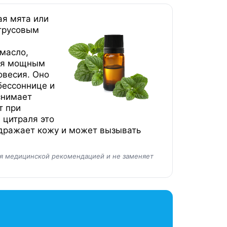
ая мята или
итрусовым
масло,
тся мощным
овесия. Оно
бессоннице и
снимает
т при
 цитраля это
здражает кожу и может вызывать
ся медицинской рекомендацией и не заменяет