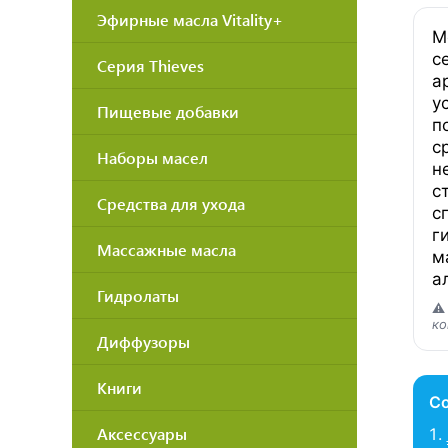
Эфирные масла Vitality+
М
с
Серия Thieves
а
у
Пищевые добавки
п
с
Наборы масел
н
с
Средства для ухода
с
г
Массажные масла
м
а
Гидролаты
⚠
ко
Диффузоры
Книги
С
Аксессуары