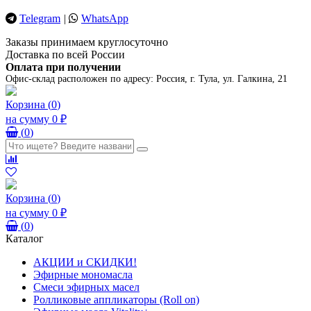
Telegram
|
WhatsApp
Заказы принимаем круглосуточно
Доставка по всей России
Оплата при получении
Офис-склад расположен по адресу:
Россия, г. Тула, ул. Галкина, 21
Корзина
(
0
)
на сумму
0 ₽
(
0
)
Корзина
(
0
)
на сумму
0 ₽
(
0
)
Каталог
АКЦИИ и СКИДКИ!
Эфирные мономасла
Смеси эфирных масел
Ролликовые аппликаторы (Roll on)