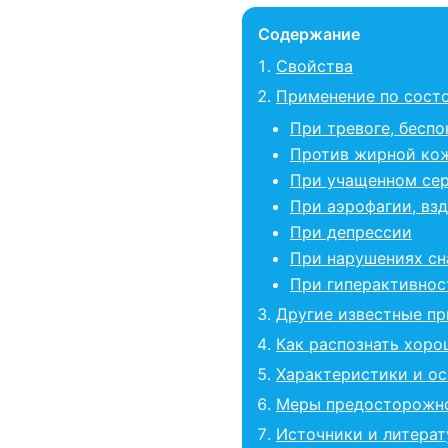
Содержание
Свойства
Применение по сост
При тревоге, беспо
Против жирной ко
При учащенном се
При аэрофагии, вз
При депрессии
При нарушениях сн
При гиперактивнос
Другие известные п
Как распознать хоро
Характеристики и о
Меры предосторожн
Источники и литерат