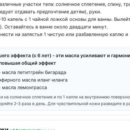
зличные участки тела: солнечное сплетение, спину, тр
едует отдавать предпочтение детям), руки.
0 капель с 1 чайной ложкой основы для ванны. Вылейт
). Оставайтесь в ванне около двадцати минут.
ести на запястья 1 чистую или разбавленную каплю и 
его эффекта (с 6 лет) - эти масла усиливают и гармо
, повышая общий эффект
 масла петитгрейн бигарада
эфирного масла иланг-иланга
о масла лемонграсса
си на солнечное сплетение и по 1 капле на внутреннюю поверхно
ряйте 2-3 раза в день. Для чувствительной кожи разведите в р
ожи