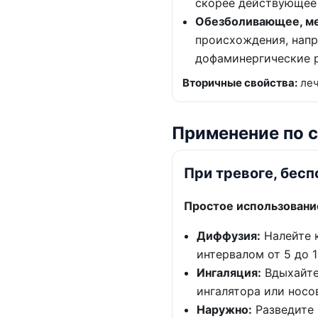
скорее действующее 
Обезболивающее, м
происхождения, напр
дофаминергические 
Вторичные свойства:
леч
Применение по 
При тревоге, бесп
Простое использование
Диффузия:
Налейте к
интервалом от 5 до 1
Ингаляция:
Вдыхайте 
ингалятора или носов
Наружно:
Разведите 