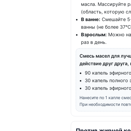
масла. Массируйте ра
(область, которую сл
В ванне:
Смешайте 5-1
ванны (не более 37°C
Взрослым:
Можно нан
раз в день.
Смесь масел для лучш
действие друг друга
90 капель эфирного
30 капель полного 
30 капель эфирног
Нанесите по 1 капле сме
При необходимости повто
Против жирной к