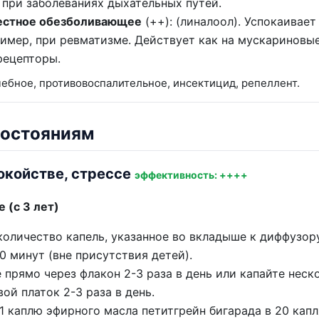
при заболеваниях дыхательных путей.
естное обезболивающее
(++): (линалоол). Успокаивает
имер, при ревматизме. Действует как на мускариновые
рецепторы.
ебное, противовоспалительное, инсектицид, репеллент.
состояниям
окойстве, стрессе
эффективность: ++++
 (с 3 лет)
оличество капель, указанное во вкладыше к диффузору
0 минут (вне присутствия детей).
прямо через флакон 2-3 раза в день или капайте неск
ой платок 2-3 раза в день.
1 каплю эфирного масла петитгрейн бигарада в 20 кап