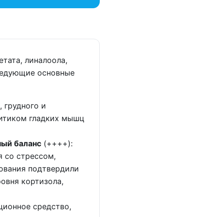
тата, линалоола,
следующие основные
, грудного и
литиком гладких мышц
ный баланс
(++++):
я со стрессом,
ования подтвердили
овня кортизола,
кционное средство,