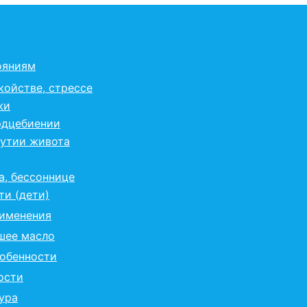
ояниям
койстве, стрессе
жи
рдцебиении
дутии живота
а, бессоннице
ти (дети)
рименения
шее масло
собенности
ости
ура