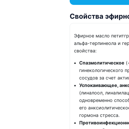
Свойства эфирно
Эфирное масло петитгр
альфа-терпинеола и ге
свойства:
Спазмолитическое
(
гинекологического п
сосудов за счет акти
Успокаивающее, анк
(линалоол, линалилац
одновременно спосо
его анксиолитическо
гормона стресса.
Противоинфекционн