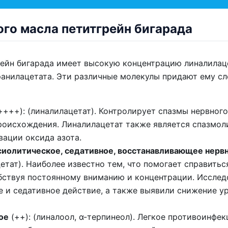
го масла петитгрейн бигарада
ейн бигарада имеет высокую концентрацию линалилаце
ранилацетата. Эти различные молекулы придают ему 
++++): (линалилацетат). Контролирует спазмы нервного
роисхождения. Линалилацетат также является спазмо
вации оксида азота.
сиолитическое, седативное, восстанавливающее нерв
етат). Наиболее известно тем, что помогает справитьс
бствуя постоянному вниманию и концентрации. Исслед
е и седативное действие, а также выявили снижение ур
ое
(++): (линалоол, α-терпинеол). Легкое противоинфе