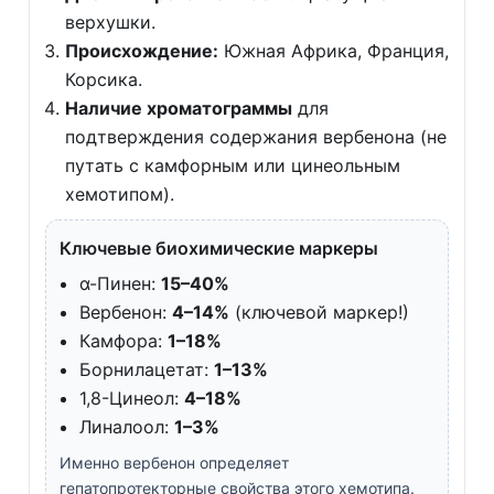
верхушки.
Происхождение:
Южная Африка, Франция,
Корсика.
Наличие хроматограммы
для
подтверждения содержания вербенона (не
путать с камфорным или цинеольным
хемотипом).
Ключевые биохимические маркеры
α-Пинен:
15–40%
Вербенон:
4–14%
(ключевой маркер!)
Камфора:
1–18%
Борнилацетат:
1–13%
1,8-Цинеол:
4–18%
Линалоол:
1–3%
Именно вербенон определяет
гепатопротекторные свойства этого хемотипа.