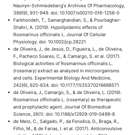
Naunyn-Schmiedeberg's Archives Of Pharmacology,
389(9), 931-949. doi: 10.1007/s00210-016-1256-0
Farkhondeh, T., Samarghandian, S., & Pourbagher-
Shahri, A. (2019). Hypolipidemic effects of
Rosmarinus officinalis L. Journal Of Cellular
Physiology. doi: 10.1002/jcp.28221
de Oliveira, J., de Jesus, D., Figueira, L., de Oliveira,
F., Pacheco Soares, C., & Camargo, S. et al. (2017).
Biological activities of Rosmarinus officinalis L.
(rosemary) extract as analyzed in microorganisms
and cells. Experimental Biology And Medicine,
242(6), 625-634. doi: 10.1177/1535370216688571
de Oliveira, J., Camargo, S., & de Oliveira, L. (2019).
Rosmarinus officinalis L. (rosemary) as therapeutic
and prophylactic agent. Journal Of Biomedical
Science, 26(1). doi: 10.1186/s12929-019-0499-8
de Melo, C., Salgado, P., da Fonsêca, D., Braga, R.,
Filho, M., & de Farias, I. et al. (2017). Anticonvulsive