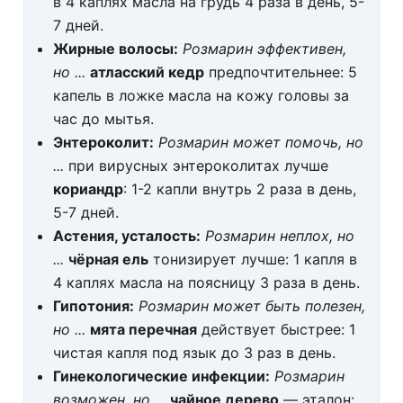
в 4 каплях масла на грудь 4 раза в день, 5-
7 дней.
Жирные волосы:
Розмарин эффективен,
но ...
атласский кедр
предпочтительнее: 5
капель в ложке масла на кожу головы за
час до мытья.
Энтероколит:
Розмарин может помочь, но
...
при вирусных энтероколитах лучше
кориандр
: 1-2 капли внутрь 2 раза в день,
5-7 дней.
Астения, усталость:
Розмарин неплох, но
...
чёрная ель
тонизирует лучше: 1 капля в
4 каплях масла на поясницу 3 раза в день.
Гипотония:
Розмарин может быть полезен,
но ...
мята перечная
действует быстрее: 1
чистая капля под язык до 3 раз в день.
Гинекологические инфекции:
Розмарин
возможен, но ...
чайное дерево
— эталон: