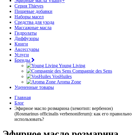
Эфирные масла Vitality+
Серия Thieves
Пищевые добавки
Наборы масел
Средства для ухода
Массажные масла
Гидролаты
Диффузоры
Книги
Аксессуары
Услуги
Бренды
Young Living
Compagnie des Sens
VosHuiles
Aroma Zone
Уцененные товары
Главная
Блог
Эфирное масло розмарина (хемотип: вербенон)
(Rosmarinus officinalis verbenoniferum): как его правильно
использовать?
Эфирное масло розмарина