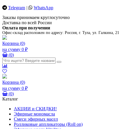
Telegram
|
WhatsApp
Заказы принимаем круглосуточно
Доставка по всей России
Оплата при получении
Офис-склад расположен по адресу:
Россия, г. Тула, ул. Галкина, 21
Корзина
(
0
)
на сумму
0 ₽
(
0
)
Корзина
(
0
)
на сумму
0 ₽
(
0
)
Каталог
АКЦИИ и СКИДКИ!
Эфирные мономасла
Смеси эфирных масел
Ролликовые аппликаторы (Roll on)