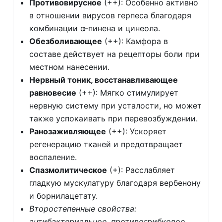
Противовирусное
(++): Особенно активно
в отношении вирусов герпеса благодаря
комбинации α-пинена и цинеола.
Обезболивающее
(++): Камфора в
составе действует на рецепторы боли при
местном нанесении.
Нервный тоник, восстанавливающее
равновесие
(++): Мягко стимулирует
нервную систему при усталости, но может
также успокаивать при перевозбуждении.
Ранозаживляющее
(++): Ускоряет
регенерацию тканей и предотвращает
воспаление.
Спазмолитическое
(+): Расслабляет
гладкую мускулатуру благодаря вербенону
и борнилацетату.
Второстепенные свойства:
антибактериальное, противогрибковое,