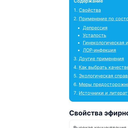
Содержание
Свойства
Применение по сост
Депрессия
Усталость
Гинекологическая 
ЛОР-инфекция
Другие применения
Как выбрать качеств
Экологическая справ
Меры предосторожн
Источники и литерат
Свойства эфирно
Высокая концентрация