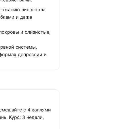
держанию линалоола
ибками и даже
покровы и слизистые,
ервной системы,
 формах депрессии и
смешайте с 4 каплями
ь. Курс: 3 недели,