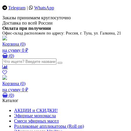
Telegram
|
WhatsApp
Заказы принимаем круглосуточно
Доставка по всей России
Оплата при получении
Офис-склад расположен по адресу:
Россия, г. Тула, ул. Галкина, 21
Корзина
(
0
)
на сумму
0 ₽
(
0
)
Корзина
(
0
)
на сумму
0 ₽
(
0
)
Каталог
АКЦИИ и СКИДКИ!
Эфирные мономасла
Смеси эфирных масел
Ролликовые аппликаторы (Roll on)