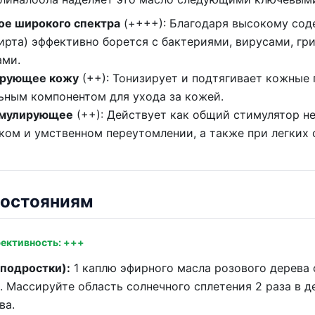
е широкого спектра
(++++): Благодаря высокому со
ирта) эффективно борется с бактериями, вирусами, гр
ами.
ирующее кожу
(++): Тонизирует и подтягивает кожные 
льным компонентом для ухода за кожей.
имулирующее
(++): Действует как общий стимулятор н
ком и умственном переутомлении, а также при легких
состояниям
ективность: +++
 подростки):
1 каплю эфирного масла розового дерева 
 Массируйте область солнечного сплетения 2 раза в ден
ва.