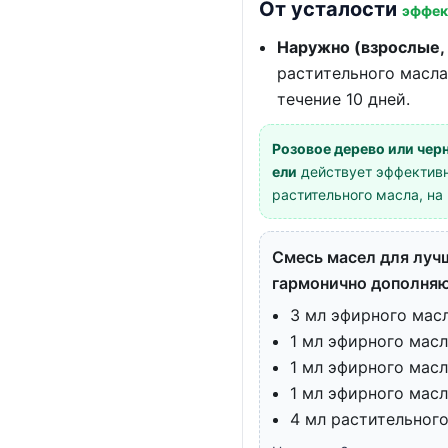
От усталости
эффек
Наружно (взрослые,
растительного масла
течение 10 дней.
Розовое дерево или черн
ели
действует эффективне
растительного масла, на 
Смесь масел для лучш
гармонично дополняю
3 мл эфирного мас
1 мл эфирного мас
1 мл эфирного масл
1 мл эфирного масл
4 мл растительног