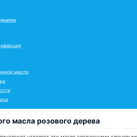
ояниям
инфекция
енное масло
ка
ости
ура
го масла розового дерева
 линалоола наделяет это масло следующими ключевым