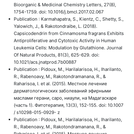
Bioorganic & Medicinal Chemistry Letters, 27(8),
1754-1759. doi: 10.1016/j.bmcl.2017.02.067
Publication : Karmahapatra, S., Kientz, C., Shetty, S.,
Yalowich, J., & Rakotondraibe, L. (2018).
Capsicodendrin from Cinnamosma fragrans Exhibits
Antiproliferative and Cytotoxic Activity in Human
Leukemia Cells: Modulation by Glutathione. Journal
Of Natural Products, 81(3), 625-629. doi:
10.1021/acs.jnatprod.7b00887
Publication : Pidoux, M., Harilalarisoa, H., Iharilanto,
R., Rabenoavy, M., Rakotondramanana, R., &
Raharisoa, I. et al. (2015). Местное лечение
дерматологических заболеваний эфирными
маслами герани, саро, ниаули, на Мадагаскаре
(часть 1). Фитотерапия, 13(3), 152-155. doi: 10.1007
/ s10298-015-0929- z
Publication : Pidoux, M., Harilalarisoa, H., Iharilanto,
R., Rabenoavy, M., Rakotondramanana, R., &
Raharisoa, I. et al. (2015). Местное лечение