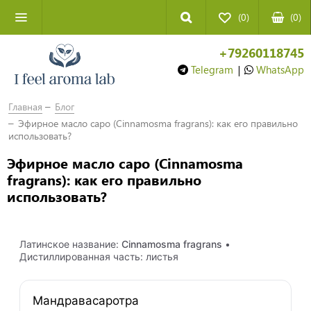
(0)
(
0
)
+79260118745
Telegram
|
WhatsApp
Главная
Блог
Эфирное масло саро (Cinnamosma fragrans): как его правильно
использовать?
Эфирное масло саро (Cinnamosma
fragrans): как его правильно
использовать?
Латинское название:
Cinnamosma fragrans
•
Дистиллированная часть: листья
Мандравасаротра