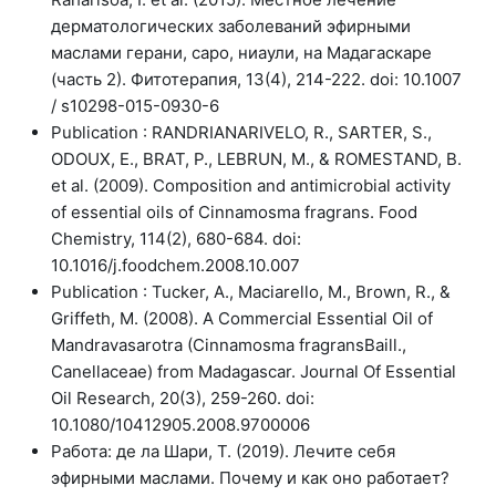
дерматологических заболеваний эфирными
маслами герани, саро, ниаули, на Мадагаскаре
(часть 2). Фитотерапия, 13(4), 214-222. doi: 10.1007
/ s10298-015-0930-6
Publication : RANDRIANARIVELO, R., SARTER, S.,
ODOUX, E., BRAT, P., LEBRUN, M., & ROMESTAND, B.
et al. (2009). Composition and antimicrobial activity
of essential oils of Cinnamosma fragrans. Food
Chemistry, 114(2), 680-684. doi:
10.1016/j.foodchem.2008.10.007
Publication : Tucker, A., Maciarello, M., Brown, R., &
Griffeth, M. (2008). A Commercial Essential Oil of
Mandravasarotra (Cinnamosma fragransBaill.,
Canellaceae) from Madagascar. Journal Of Essential
Oil Research, 20(3), 259-260. doi:
10.1080/10412905.2008.9700006
Работа: де ла Шари, Т. (2019). Лечите себя
эфирными маслами. Почему и как оно работает?