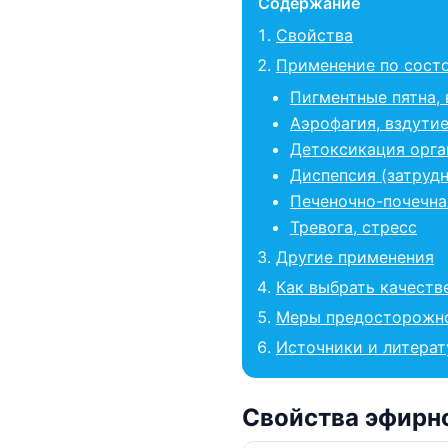
Содержание
Свойства
Применение по сост
Пигментные пятна, 
Аэрофагия, вздути
Детоксикация орга
Диспепсия (затруд
Печеночно-почечна
Тревога, стресс
Другие применения
Как выбрать качеств
Меры предосторожн
Источники и литерат
Свойства эфирн