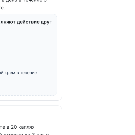
е.
олняют действие друг
ой крем в течение
те в 20 каплях
 стрелке до 3 раз в