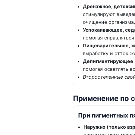
Дренажное, детокси
стимулируют выведен
очищение организма.
Успокаивающее, сед
помогая справляться
Пищеварительное, ж
выработку и отток ж
Депигментирующее
помогая осветлять в
Второстепенные свой
Применение по 
При пигментных п
Наружно (только взр
растительного масла 