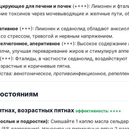
цирующее для печени и почек
(++++): Лимонен и фтал
ие токсинов через мочевыводящие и желчные пути, об
ативное
(+++): Лимонен и седанолид обладают анксио
 со стрессом, тревогой и нервным напряжением.
елчегонное, аперитивное
(+++): Высокое содержание 
елчи, улучшая переваривание жиров и стимулируя аппе
(+++): Фталиды, в частности седанолид, воздействуют 
озрастные и коричневые пятна.
ства: венотоническое, противоинфекционное, репеллен
состояниям
ятнах, возрастных пятнах
эффективность: ++++
ослые и подростки):
Смешайте 1 каплю масла сельдер
(5% разведение). Наносите на пигментные пятна 2 раза