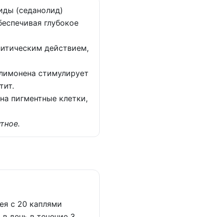
иды (седанолид)
еспечивая глубокое
литическим действием,
лимонена стимулирует
тит.
на пигментные клетки,
тное.
ея с 20 каплями
 в день в течение 3