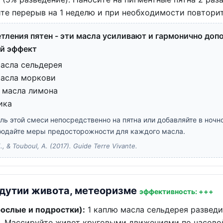
йте перерыв на 1 неделю и при необходимости повторит
тления пятен - эти масла усиливают и гармонично доп
й эффект
масла сельдерея
масла моркови
о масла лимона
ика
ль этой смеси непосредственно на пятна или добавляйте в ночн
людайте меры предосторожности для каждого масла.
, & Touboul, A. (2017). Guide Terre Vivante.
здутии живота, метеоризме
эффективность: +++
ослые и подростки):
1 каплю масла сельдерея разведи
. Массируйте живот круговыми движениями по часовой