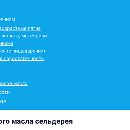
ояниям
возрастные пятна
е живота, метеоризм
низма
нение пищеварения)
я недостаточность
енное масло
ости
ура
ого масла сельдерея