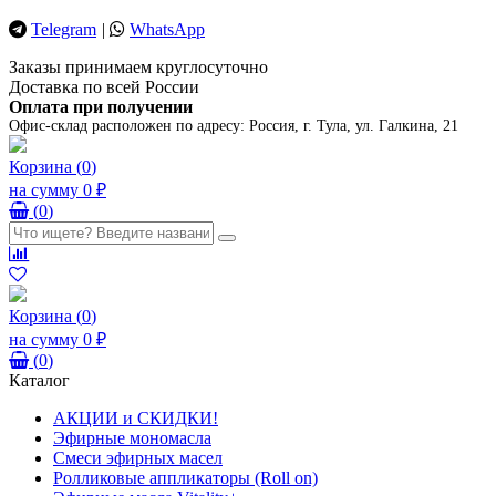
Telegram
|
WhatsApp
Заказы принимаем круглосуточно
Доставка по всей России
Оплата при получении
Офис-склад расположен по адресу:
Россия, г. Тула, ул. Галкина, 21
Корзина
(
0
)
на сумму
0 ₽
(
0
)
Корзина
(
0
)
на сумму
0 ₽
(
0
)
Каталог
АКЦИИ и СКИДКИ!
Эфирные мономасла
Смеси эфирных масел
Ролликовые аппликаторы (Roll on)