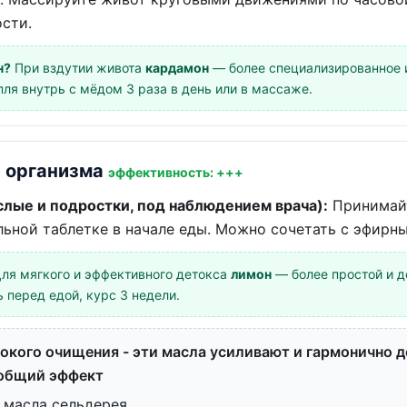
сти.
н?
При вздутии живота
кардамон
— более специализированное и
пля внутрь с мёдом 3 раза в день или в массаже.
и организма
эффективность: +++
слые и подростки, под наблюдением врача):
Принимайт
льной таблетке в начале еды. Можно сочетать с эфирн
ля мягкого и эффективного детокса
лимон
— более простой и д
ь перед едой, курс 3 недели.
бокого очищения - эти масла усиливают и гармонично 
 общий эффект
 масла сельдерея