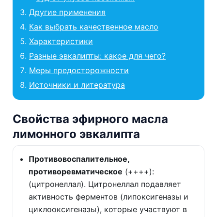
Другие применения
Как выбрать качественное масло
Характеристики
Разные эвкалипты: какое для чего?
Меры предосторожности
Источники и литература
Свойства эфирного масла
лимонного эвкалипта
Противовоспалительное,
противоревматическое
(++++):
(цитронеллал). Цитронеллал подавляет
активность ферментов (липоксигеназы и
циклооксигеназы), которые участвуют в