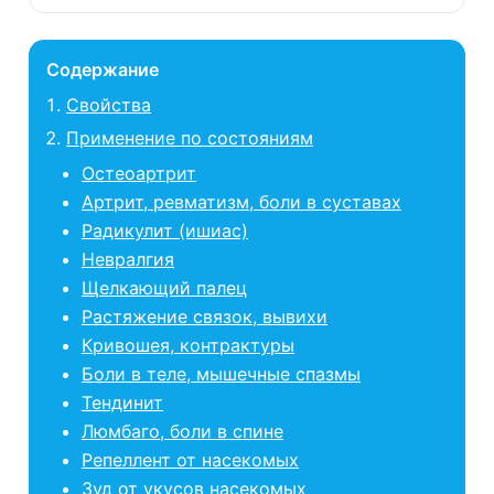
Содержание
Свойства
Применение по состояниям
Остеоартрит
Артрит, ревматизм, боли в суставах
Радикулит (ишиас)
Невралгия
Щелкающий палец
Растяжение связок, вывихи
Кривошея, контрактуры
Боли в теле, мышечные спазмы
Тендинит
Люмбаго, боли в спине
Репеллент от насекомых
Зуд от укусов насекомых