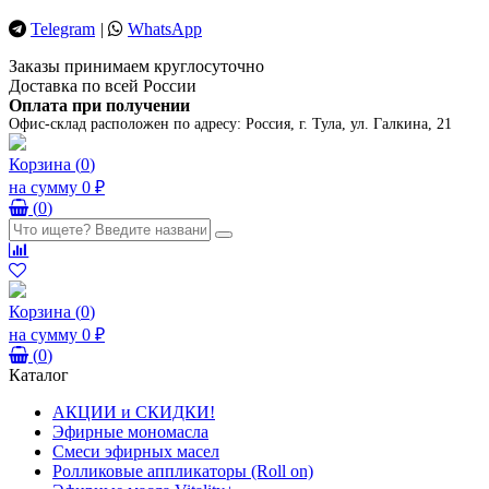
Telegram
|
WhatsApp
Заказы принимаем круглосуточно
Доставка по всей России
Оплата при получении
Офис-склад расположен по адресу:
Россия, г. Тула, ул. Галкина, 21
Корзина
(
0
)
на сумму
0 ₽
(
0
)
Корзина
(
0
)
на сумму
0 ₽
(
0
)
Каталог
АКЦИИ и СКИДКИ!
Эфирные мономасла
Смеси эфирных масел
Ролликовые аппликаторы (Roll on)