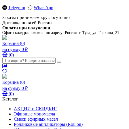
Telegram
|
WhatsApp
Заказы принимаем круглосуточно
Доставка по всей России
Оплата при получении
Офис-склад расположен по адресу:
Россия, г. Тула, ул. Галкина, 21
Корзина
(
0
)
на сумму
0 ₽
(
0
)
Корзина
(
0
)
на сумму
0 ₽
(
0
)
Каталог
АКЦИИ и СКИДКИ!
Эфирные мономасла
Смеси эфирных масел
Ролликовые аппликаторы (Roll on)