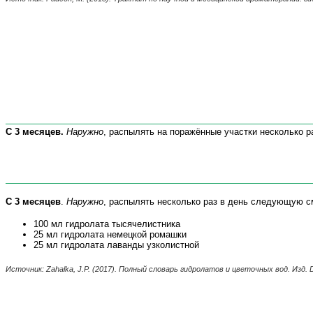
С 3 месяцев
.
Наружно
,
распылять на
поражённые участки
несколько ра
С 3 месяцев
.
Наружно
, распылять несколько раз в день следующую с
100 мл гидролата тысячелистника
25 мл гидролата немецкой ромашки
25 мл гидролата лаванды узколистной
Источник: Zahalka, J
.
P
.
(2017). Полный словарь
гидролатов
и цветочных вод.
Изд.