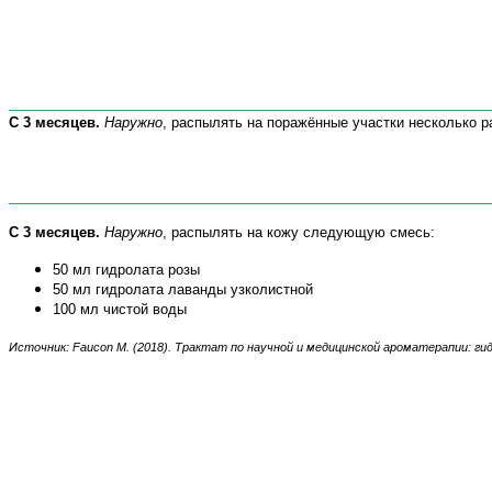
С 3 месяцев
.
Наружно
,
распылять на
поражённые участки
несколько ра
С 3 месяцев.
Наружно
, распылять на кожу следующую смесь:
50 мл гидролата розы
50 мл гидролата лаванды узколистной
100 мл чистой воды
Источник:
Faucon
M
.
(2018). Трактат по научной и медицинской ароматерапии:
ги