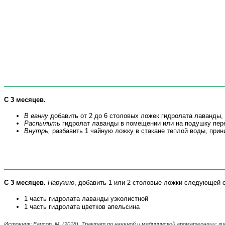
С 3 месяцев.
В ванну
добавить
от 2 до 6 столовых ложек гидролата лаванды,
Распылить
гидролат лаванды в помещении или на подушку пер
Внутрь,
разбавить 1 чайную ложку в стакане теплой воды, прин
С 3 месяцев.
Наружно
, добавить 1 или 2 столовые ложки следующей с
1 часть гидролата лаванды узколистной
1 часть гидролата цветков апельсина
Источник:
Faucon
,
M
.
(2018). Трактат по научной и медицинской ароматерапии: г