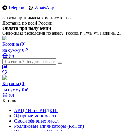
Telegram
|
WhatsApp
Заказы принимаем круглосуточно
Доставка по всей России
Оплата при получении
Офис-склад расположен по адресу:
Россия, г. Тула, ул. Галкина, 21
Корзина
(
0
)
на сумму
0 ₽
(
0
)
Корзина
(
0
)
на сумму
0 ₽
(
0
)
Каталог
АКЦИИ и СКИДКИ!
Эфирные мономасла
Смеси эфирных масел
Ролликовые аппликаторы (Roll on)