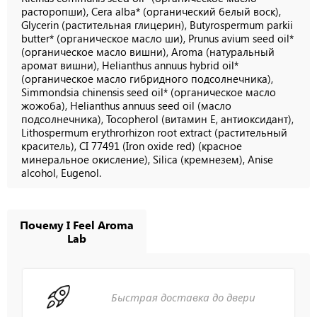
расторопши), Cera alba* (органический белый воск),
Glycerin (растительная глицерин), Butyrospermum parkii
butter* (органическое масло ши), Prunus avium seed oil*
(органическое масло вишни), Aroma (натуральный
аромат вишни), Helianthus annuus hybrid oil*
(органическое масло гибридного подсолнечника),
Simmondsia chinensis seed oil* (органическое масло
жожоба), Helianthus annuus seed oil (масло
подсолнечника), Tocopherol (витамин E, антиоксидант),
Lithospermum erythrorhizon root extract (растительный
краситель), CI 77491 (Iron oxide red) (красное
минеральное окисление), Silica (кремнезем), Anise
alcohol, Eugenol.
Почему I Feel Aroma
Lab
Быстрая доставка до двери