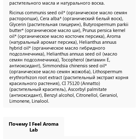
растительного масла и натурального воска.
Ricinus communis seed oil* (органическое масло семян
расторопши), Cera alba* (органический белый воск),
Glycerin (растительная глицерин), Butyrospermum parkii
butter* (органическое масло ши), Prunus persica kernel
oil* (органическое масло косточек персика), Aroma
(натуральный аромат персика), Helianthus annuus
hybrid oil* (органическое масло гибридного
подсолнечника), Helianthus annuus seed oil (масло
семян подсолнечника), Tocopherol (витамин E,
антиоксидант), Simmondsia chinensis seed oil*
(органическое масло семян жожоба), Lithospermum
erythrorhizon root extract (растительный экстракт корня
красильного растения), CI 75120 (Annatto)
(растительный краситель), Ascorbyl palmitate
(антиоксидант), Benzyl alcohol, Citronellol, Geraniol,
Limonene, Linalool.
Почему I Feel Aroma
Lab