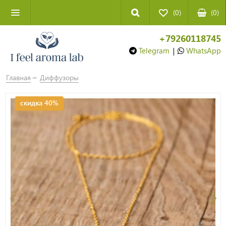
(0)
(
0
)
+79260118745
Telegram
|
WhatsApp
Главная
Диффузоры
скидка 40%