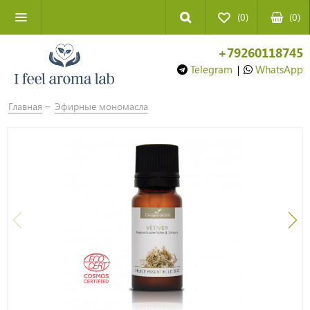
(0)
(
0
)
+79260118745
Telegram
|
WhatsApp
Главная
Эфирные мономасла