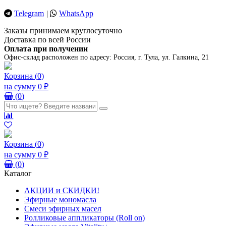
Telegram
|
WhatsApp
Заказы принимаем круглосуточно
Доставка по всей России
Оплата при получении
Офис-склад расположен по адресу:
Россия, г. Тула, ул. Галкина, 21
Корзина
(
0
)
на сумму
0 ₽
(
0
)
Корзина
(
0
)
на сумму
0 ₽
(
0
)
Каталог
АКЦИИ и СКИДКИ!
Эфирные мономасла
Смеси эфирных масел
Ролликовые аппликаторы (Roll on)