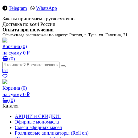
Telegram
|
WhatsApp
Заказы принимаем круглосуточно
Доставка по всей России
Оплата при получении
Офис-склад расположен по адресу:
Россия, г. Тула, ул. Галкина, 21
Корзина
(
0
)
на сумму
0 ₽
(
0
)
Корзина
(
0
)
на сумму
0 ₽
(
0
)
Каталог
АКЦИИ и СКИДКИ!
Эфирные мономасла
Смеси эфирных масел
Ролликовые аппликаторы (Roll on)