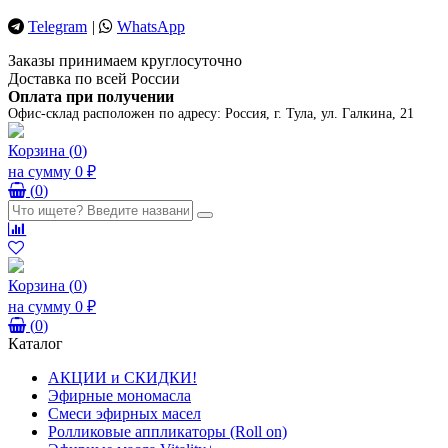
Telegram
|
WhatsApp
Заказы принимаем круглосуточно
Доставка по всей России
Оплата при получении
Офис-склад расположен по адресу:
Россия, г. Тула, ул. Галкина, 21
Корзина
(
0
)
на сумму
0 ₽
(
0
)
Корзина
(
0
)
на сумму
0 ₽
(
0
)
Каталог
АКЦИИ и СКИДКИ!
Эфирные мономасла
Смеси эфирных масел
Ролликовые аппликаторы (Roll on)