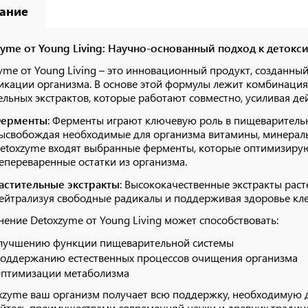
ание
yme от Young Living: Научно-основанный подход к детокс
yme от Young Living – это инновационный продукт, созданны
икации организма. В основе этой формулы лежит комбинация
ельных экстрактов, которые работают совместно, усиливая дей
ерменты
: Ферменты играют ключевую роль в пищеварительн
ысвобождая необходимые для организма витамины, минералы 
etoxzyme входят выбранные ферменты, которые оптимизиру
епереваренные остатки из организма.
астительные экстракты
: Высококачественные экстракты раст
ейтрализуя свободные радикалы и поддерживая здоровье кле
ение Detoxzyme от Young Living может способствовать:
лучшению функции пищеварительной системы
оддержанию естественных процессов очищения организма
птимизации метаболизма
xzyme ваш организм получает всю поддержку, необходимую 
йтесь преимуществами современной науки и древних традици