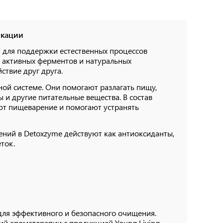
икации
й для поддержки естественных процессов
 активных ферментов и натуральных
ствие друг друга.
ой системе. Они помогают разлагать пищу,
и другие питательные вещества. В состав
ют пищеварение и помогают устранять
ений в Detoxzyme действуют как антиоксиданты,
ток.
для эффективного и безопасного очищения.
й ароматерапии с продукцией Young Living.