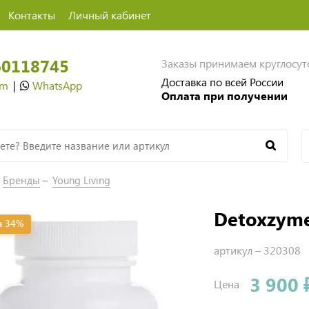
Контакты
Личный кабинет
60118745
Заказы принимаем круглосу
Доставка по всей России
am
|
WhatsApp
Оплата при получении
Бренды
Young Living
Detoxzyme
а 34%
артикул –
320308
3 900 
Цена