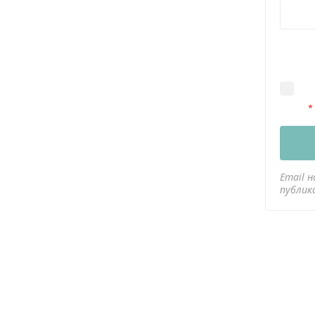
Email н
публик