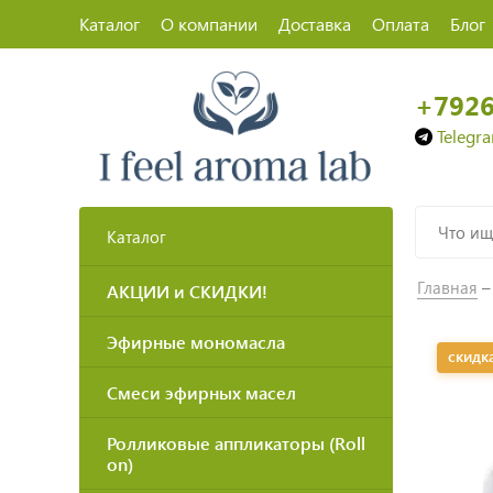
Каталог
О компании
Доставка
Оплата
Блог
+792
Telegr
Каталог
Главная
АКЦИИ и СКИДКИ!
Эфирные мономасла
скидк
Смеси эфирных масел
Ролликовые аппликаторы (Roll
on)