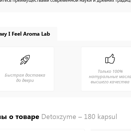
му I Feel Aroma Lab
Только 100%
Быстрая доставка
натуральные масл
до двери
высшего качества
ы о товаре
Detoxzyme – 180 kapsul