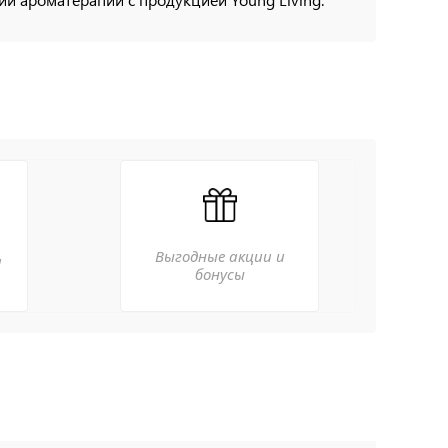
Выгодные акции и
а
бонусы