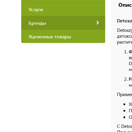
Опис
Услуги
Detoxz
Бренды
Detoxz
детокс
Уцененные товары
растит
Ф
в
D
н
Р
н
Примен
У
П
О
С Deto
Пользу