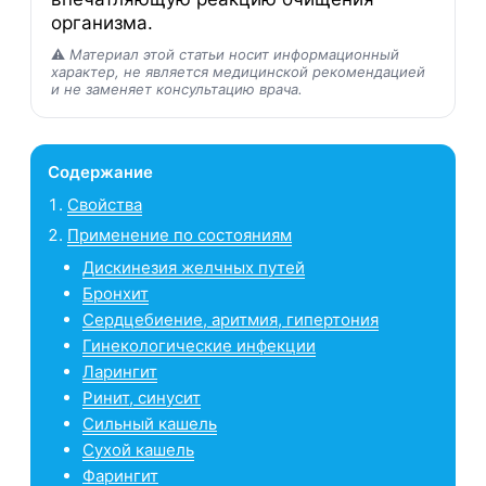
организма.
⚠️
Материал этой статьи носит информационный
характер, не является медицинской рекомендацией
и не заменяет консультацию врача.
Содержание
Свойства
Применение по состояниям
Дискинезия желчных путей
Бронхит
Сердцебиение, аритмия, гипертония
Гинекологические инфекции
Ларингит
Ринит, синусит
Сильный кашель
Сухой кашель
Фарингит