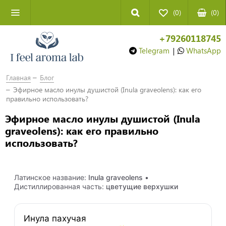
(0)
(
0
)
+79260118745
Telegram
|
WhatsApp
Главная
Блог
Эфирное масло инулы душистой (Inula graveolens): как его
правильно использовать?
Эфирное масло инулы душистой (Inula
graveolens): как его правильно
использовать?
Латинское название:
Inula graveolens
•
Дистиллированная часть:
цветущие верхушки
Инула пахучая