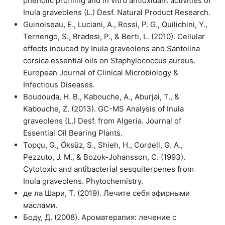
phenolic profiling and in vitro antioxidant activities of
Inula graveolens (L.) Desf. Natural Product Research.
Guinoiseau, E., Luciani, A., Rossi, P. G., Quilichini, Y.,
Ternengo, S., Bradesi, P., & Berti, L. (2010). Cellular
effects induced by Inula graveolens and Santolina
corsica essential oils on Staphylococcus aureus.
European Journal of Clinical Microbiology &
Infectious Diseases.
Boudouda, H. B., Kabouche, A., Aburjai, T., &
Kabouche, Z. (2013). GC-MS Analysis of Inula
graveolens (L.) Desf. from Algeria. Journal of
Essential Oil Bearing Plants.
Topçu, G., Öksüz, S., Shieh, H., Cordell, G. A.,
Pezzuto, J. M., & Bozok-Johansson, C. (1993).
Cytotoxic and antibacterial sesquiterpenes from
Inula graveolens. Phytochemistry.
де ла Шари, Т. (2019). Лечите себя эфирными
маслами.
Боду, Д. (2008). Ароматерапия: лечение с