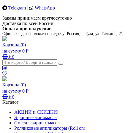
Telegram
|
WhatsApp
Заказы принимаем круглосуточно
Доставка по всей России
Оплата при получении
Офис-склад расположен по адресу:
Россия, г. Тула, ул. Галкина, 21
Корзина
(
0
)
на сумму
0 ₽
(
0
)
Корзина
(
0
)
на сумму
0 ₽
(
0
)
Каталог
АКЦИИ и СКИДКИ!
Эфирные мономасла
Смеси эфирных масел
Ролликовые аппликаторы (Roll on)