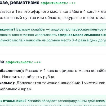
розе, ревматизме
эффективность: +++
звести 1 каплю эфирного масла копайбы в 4 каплях м
болезненный сустав или область, аккуратно втереть 
эвкалипт?
Бальзам копайбы — мощное противовоспалительное 
 Однако также можно использовать
эфирное масло лимонного э
ельного масла и наносить на больное место 3-4 раза в день до 
мах
эффективность: +++
збавленное):
Развести 1 каплю эфирного масла копайбы
. Наносить на область рубца.
кально):
Допускается точечное нанесение 1 чистой кап
 небольшой шрам.
к итальянский?
Копайба обладает регенерирующим действием,