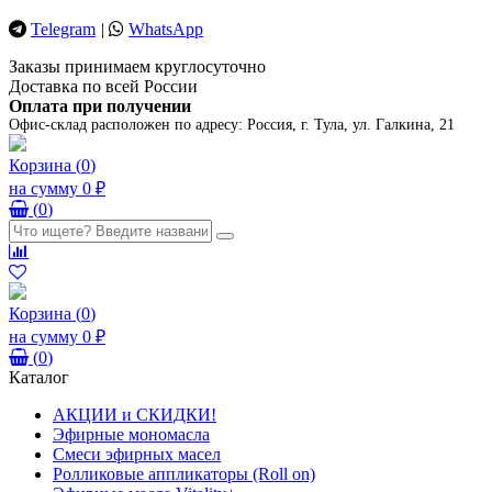
Telegram
|
WhatsApp
Заказы принимаем круглосуточно
Доставка по всей России
Оплата при получении
Офис-склад расположен по адресу:
Россия, г. Тула, ул. Галкина, 21
Корзина
(
0
)
на сумму
0 ₽
(
0
)
Корзина
(
0
)
на сумму
0 ₽
(
0
)
Каталог
АКЦИИ и СКИДКИ!
Эфирные мономасла
Смеси эфирных масел
Ролликовые аппликаторы (Roll on)