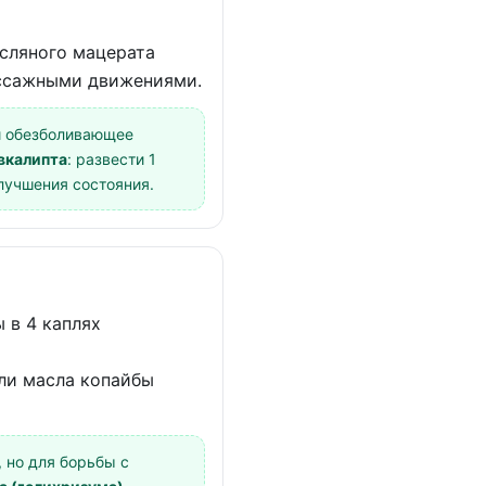
асляного мацерата
массажными движениями.
и обезболивающее
вкалипта
: развести 1
улучшения состояния.
 в 4 каплях
ли масла копайбы
 но для борьбы с