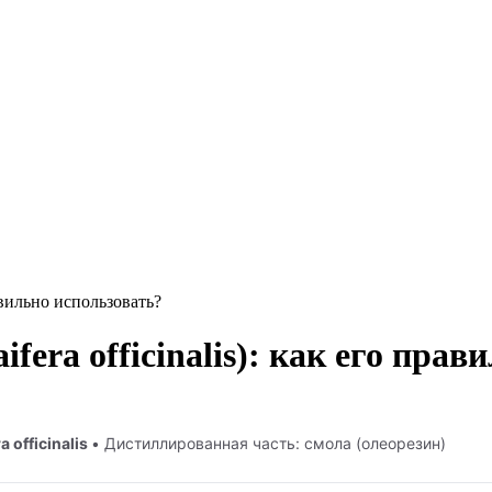
авильно использовать?
era officinalis): как его прав
a officinalis
• Дистиллированная часть: смола (олеорезин)