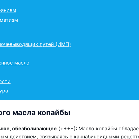
ояниям
вматизм
мочевыводящих путей (ИМП)
енное масло
ости
ура
ого масла копайбы
ьное, обезболивающее
(++++): Масло копайбы облада
ым действием, связываясь с каннабиноидными рецепт