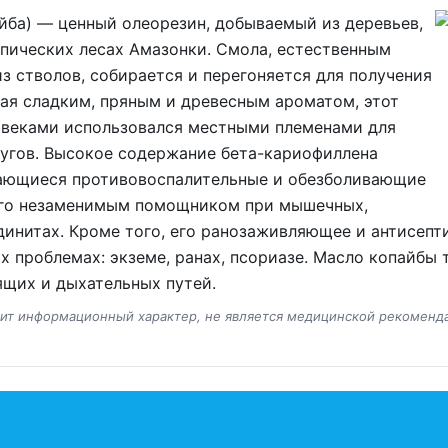
йба) — ценный олеорезин, добываемый из деревьев,
пических лесах Амазонки. Смола, естественным
 стволов, собирается и перегоняется для получения
ая сладким, пряным и древесным ароматом, этот
 веками использовался местными племенами для
дугов. Высокое содержание бета-кариофиллена
ающиеся противовоспалительные и обезболивающие
 его незаменимым помощником при мышечных,
динитах. Кроме того, его ранозаживляющее и антисепт
 проблемах: экземе, ранах, псориазе. Масло копайбы
щих и дыхательных путей.
сит информационный характер, не является медицинской рекоменд