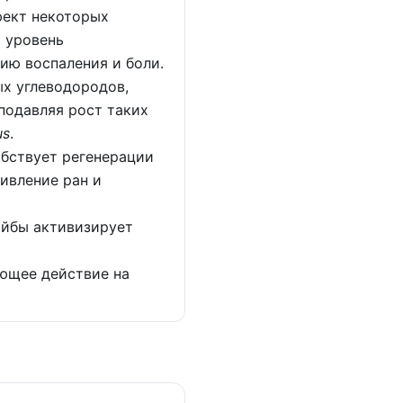
фект некоторых
т уровень
ию воспаления и боли.
х углеводородов,
подавляя рост таких
us
.
обствует регенерации
ивление ран и
айбы активизирует
ющее действие на