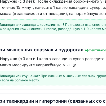
Наружно (с 3 лет):
После охлаждения обожжённого учас
течение 15 минут, нанесите 1 каплю лавандина супер, 
масла (в зависимости от площади), на поражённую зон
Лавандин или лаванда широколистная?
При ожогах эталоном сч
охлаждения кожи нанести 1 каплю, разведённую в 1-9 каплях ма
ри мышечных спазмах и судорогах
эффективнос
Наружно (с 3 лет):
1 каплю лавандина супер разведите 
мягко массируйте напряжённую мышцу.
Лавандин или грушанка?
При сильных мышечных спазмах
груш
масла на больное место.
ри тахикардии и гипертонии (связанных со 