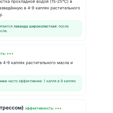
тка прохладной водой (15-25°C) в
разведённую в 4-9 каплях растительного
у.
итается
лаванда широколистная
: после
сла.
ть: +++
в 4-9 каплях растительного масла и
анка
часто эффективнее: 1 капля в 9 каплях
стрессом)
эффективность: +++