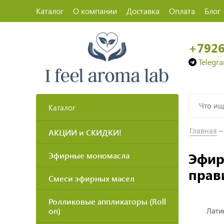
Каталог
О компании
Доставка
Оплата
Блог
+792
Telegr
Каталог
Главная
АКЦИИ и СКИДКИ!
Эфир
Эфирные мономасла
прав
Смеси эфирных масел
Ролликовые аппликаторы (Roll
on)
Лати