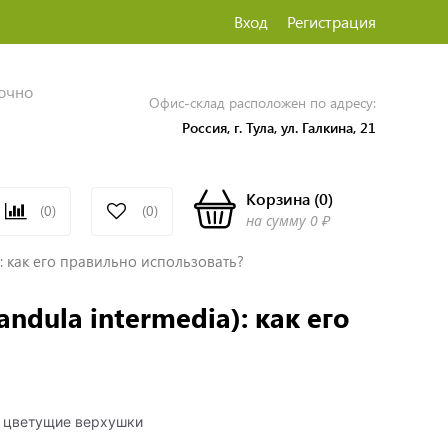
Вход
Регистрация
точно
Офис-склад расположен по адресу:
Россия, г. Тула, ул. Галкина, 21
Корзина
(
0
)
(0)
(0)
на сумму
0 ₽
: как его правильно использовать?
dula intermedia): как его
: цветущие верхушки