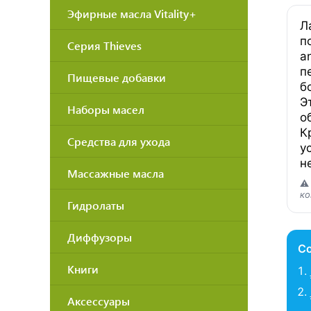
Эфирные масла Vitality+
Л
п
Серия Thieves
a
п
Пищевые добавки
б
Э
Наборы масел
о
К
Средства для ухода
у
н
Массажные масла
⚠
ко
Гидролаты
Диффузоры
С
Книги
Аксессуары