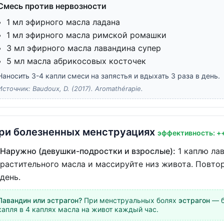
Смесь против нервозности
1 мл эфирного масла ладана
1 мл эфирного масла римской ромашки
3 мл эфирного масла лавандина супер
5 мл масла абрикосовых косточек
Наносить 3-4 капли смеси на запястья и вдыхать 3 раза в день.
Источник: Baudoux, D. (2017). Aromathérapie.
ри болезненных менструациях
эффективность: +
Наружно (девушки-подростки и взрослые):
1 каплю лав
растительного масла и массируйте низ живота. Повторя
день.
Лавандин или эстрагон?
При менструальных болях
эстрагон
— б
капля в 4 каплях масла на живот каждый час.