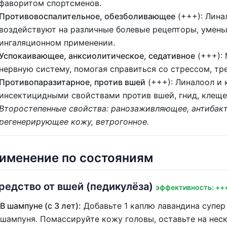
фаворитом спортсменов.
Противовоспалительное, обезболивающее
(+++): Лина
воздействуют на различные болевые рецепторы, уменьш
ингаляционном применении.
Успокаивающее, анксиолитическое, седативное
(+++): 
нервную систему, помогая справиться со стрессом, тр
Противопаразитарное, против вшей
(+++): Линалоол и
инсектицидными свойствами против вшей, гнид, клещей
Второстепенные свойства: ранозаживляющее, антибакт
регенерирующее кожу, ветрогонное.
именение по состояниям
редство от вшей (педикулёза)
эффективность: ++
В шампуне (с 3 лет):
Добавьте 1 каплю лавандина супер
шампуня. Помассируйте кожу головы, оставьте на неск