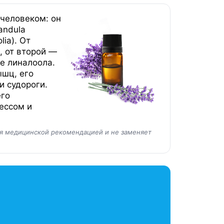
 человеком: он
andula
lia). От
, от второй —
е линалоола.
шц, его
и судороги.
его
ессом и
ся медицинской рекомендацией и не заменяет