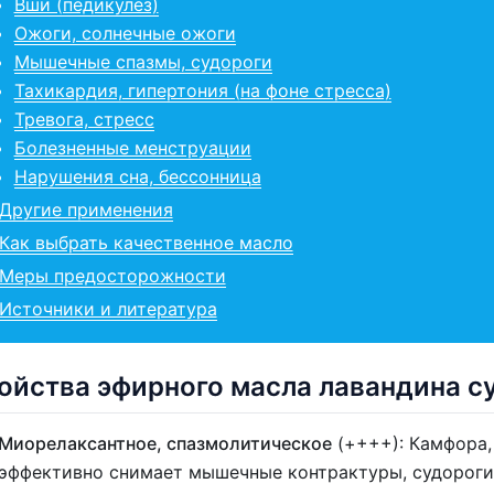
Вши (педикулёз)
Ожоги, солнечные ожоги
Мышечные спазмы, судороги
Тахикардия, гипертония (на фоне стресса)
Тревога, стресс
Болезненные менструации
Нарушения сна, бессонница
Другие применения
Как выбрать качественное масло
Меры предосторожности
Источники и литература
ойства эфирного масла лавандина с
Миорелаксантное, спазмолитическое
(++++): Камфора,
эффективно снимает мышечные контрактуры, судороги