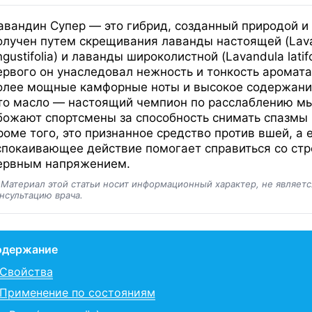
авандин Супер — это гибрид, созданный природой и
олучен путем скрещивания лаванды настоящей (Lav
ngustifolia) и лаванды широколистной (Lavandula latifo
ервого он унаследовал нежность и тонкость аромата
олее мощные камфорные ноты и высокое содержани
то масло — настоящий чемпион по расслаблению мы
божают спортсмены за способность снимать спазмы 
роме того, это признанное средство против вшей, а 
спокаивающее действие помогает справиться со стр
ервным напряжением.
️
Материал этой статьи носит информационный характер, не являет
нсультацию врача.
одержание
Свойства
Применение по состояниям