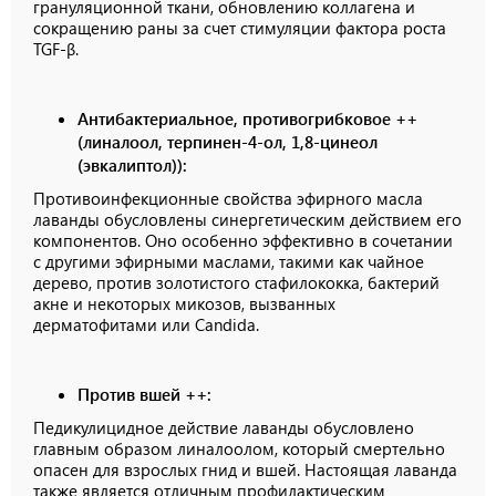
грануляционной ткани, обновлению коллагена и
сокращению раны за счет стимуляции фактора роста
TGF-β.
Антибактериальное, противогрибковое ++
(линалоол, терпинен-4-ол, 1,8-цинеол
(эвкалиптол)):
Противоинфекционные свойства эфирного масла
лаванды обусловлены синергетическим действием его
компонентов. Оно особенно эффективно в сочетании
с другими эфирными маслами, такими как чайное
дерево, против золотистого стафилококка, бактерий
акне и некоторых микозов, вызванных
дерматофитами или Candida.
Против вшей ++:
Педикулицидное действие лаванды обусловлено
главным образом линалоолом, который смертельно
опасен для взрослых гнид и вшей. Настоящая лаванда
также является отличным профилактическим