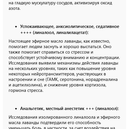
на гладкую мускулатуру сосудов, активизируя оксид
азота.
Успокаивающее, анксиолитическое, седативное
++++ (линалоол, линалилацетат):
Настоящее эфирное масло лаванды, как известно,
помогает людям заснуть и хорошо выспаться. Оно
также помогает справиться со стрессом и
способствует устойчивому вниманию и концентрации.
Исследования выявили механизмы действия лаванды
на нескольких уровнях, таких как повышение уровня
некоторых нейротрансмиттеров, участвующих в
настроении и сне (ГАМК, серотонина, норадреналина
и ацетилхолина), и снижение уровня кортизола,
гормона стресса.
Анальгетик, местный анестетик +++ (линалоол):
Исследования изолированного линалоола и эфирного
масла лаванды подтвердили его способность
уменьшать боль, в частности, за счет воздействия на