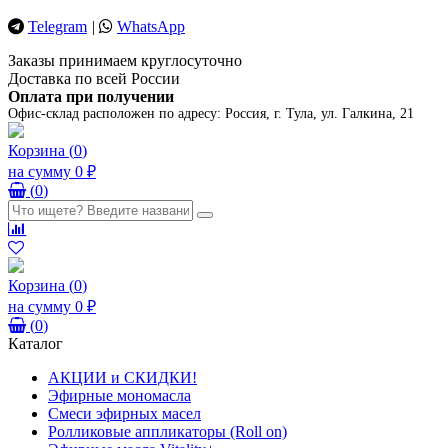
Telegram
|
WhatsApp
Заказы принимаем круглосуточно
Доставка по всей России
Оплата при получении
Офис-склад расположен по адресу:
Россия, г. Тула, ул. Галкина, 21
Корзина
(
0
)
на сумму
0 ₽
(
0
)
Корзина
(
0
)
на сумму
0 ₽
(
0
)
Каталог
АКЦИИ и СКИДКИ!
Эфирные мономасла
Смеси эфирных масел
Ролликовые аппликаторы (Roll on)