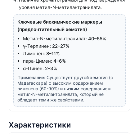
уровня метил-N-метилантранилата.
Ключевые биохимические маркеры
(предпочтительный хемотип)
Метил-N-метилантранилат:
40–55%
γ-Терпинен:
22–27%
Лимонен:
8–11%
пара-Цимен:
4–6%
α-Пинен:
2–3%
Примечание:
Существует другой хемотип (с
Мадагаскара) с высоким содержанием
лимонена (60-90%) и низким содержанием
метил-N-метилантранилата, который не
обладает теми же свойствами.
Характеристики