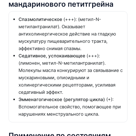
мандаринового петитгрейна
Спазмолитическое
(+++): (метил-N-
метилантранилат). Оказывает
антихолинергическое действие на гладкую
мускулатуру пищеварительного тракта,
эффективно снимая спазмы.
Седативное, успокаивающее
(+++):
(лимонен, метил-N-метилантранилат).
Молекулы масла конкурируют за связывание с
мускариновыми, опиоидными и
холинергическими рецепторами, усиливая
седативный эффект.
Эмменагогическое (регулятор цикла)
(+):
Вспомогательное свойство, помогающее при
нарушениях менструального цикла.
Применение по состояниям