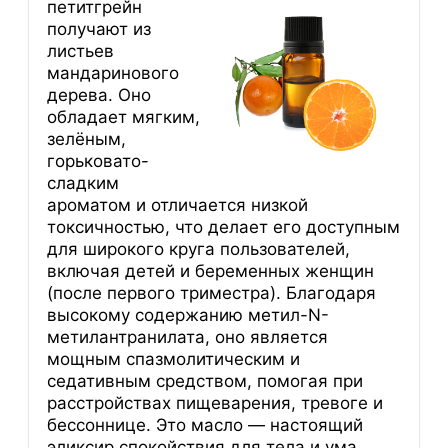
петитгрейн
получают из
листьев
мандаринового
дерева. Оно
обладает мягким,
зелёным,
горьковато-
сладким
ароматом и отличается низкой
токсичностью, что делает его доступным
для широкого круга пользователей,
включая детей и беременных женщин
(после первого триместра). Благодаря
высокому содержанию метил-N-
метилантранилата, оно является
мощным спазмолитическим и
седативным средством, помогая при
расстройствах пищеварения, тревоге и
бессоннице. Это масло — настоящий
эликсир спокойствия для тела и ума.