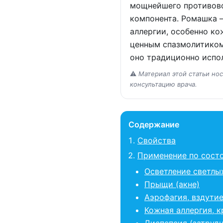
мощнейшего противово
компонента. Ромашка 
аллергии, особенно ко
ценным спазмолитиком
оно традиционно испол
⚠️
Материал этой статьи но
консультацию врача.
Содержание
Свойства
Применение по сост
Осветление светлы
Прыщи (акне)
Аэрофагия, вздути
Кожная аллергия, 
Диспепсия (затруд