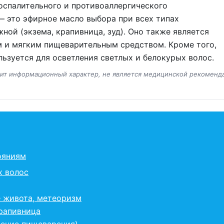
спалительного и противоаллергического
— это эфирное масло выбора при всех типах
жной (экзема, крапивница, зуд). Оно также является
 и мягким пищеварительным средством. Кроме того,
ьзуется для осветления светлых и белокурых волос.
сит информационный характер, не является медицинской рекоменд
ояниям
х волос
е живота, метеоризм
крапивница
нение пищеварения)