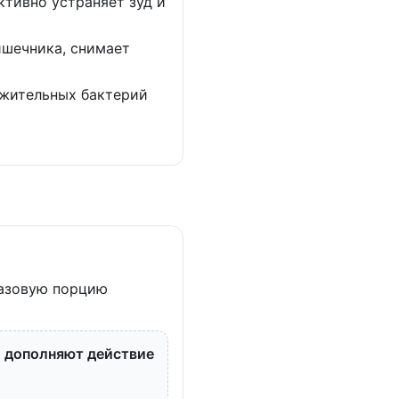
ктивно устраняет зуд и
ишечника, снимает
ожительных бактерий
разовую порцию
о дополняют действие