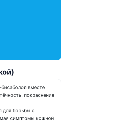
кой)
α-бисаболол вместе
тёчность, покраснение
л для борьбы с
имая симптомы кожной