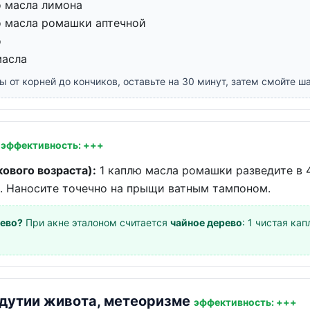
о масла лимона
о масла ромашки аптечной
о
масла
ы от корней до кончиков, оставьте на 30 минут, затем смойте 
)
эффективность: +++
ового возраста):
1 каплю масла ромашки разведите в 
. Наносите точечно на прыщи ватным тампоном.
рево?
При акне эталоном считается
чайное дерево
: 1 чистая ка
здутии живота, метеоризме
эффективность: +++