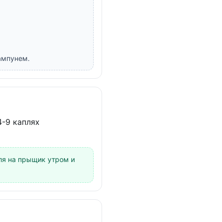
шампунем.
4-9 каплях
пля на прыщик утром и