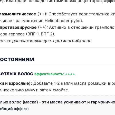
): Благодаря блокаде гистаминовых рецепторов, эффе
пазмолитическое
(++): Способствует перистальтике к
ивает размножение Helicobacter pylori.
 противовирусное
(++): Активно в отношении грампол
сов герпеса (ВПГ-1, ВПГ-2).
ства: ранозаживляющее, противогрибковое.
состояниям
ветлых волос
эффективность: ++++
и и взрослые):
Добавьте 1-2 капли масла ромашки в 
а несколько минут, затем смойте.
лых волос (маска) - эти масла усиливают и гармоничн
 общий эффект