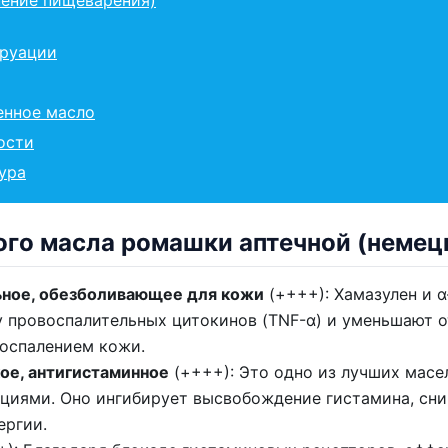
труации
енное масло
ости
ура
ого масла ромашки аптечной (немец
ное, обезболивающее для кожи
(++++): Хамазулен и 
 провоспалительных цитокинов (TNF-α) и уменьшают о
воспалением кожи.
ое, антигистаминное
(++++): Это одно из лучших масе
кциями. Оно ингибирует высвобождение гистамина, сн
ергии.