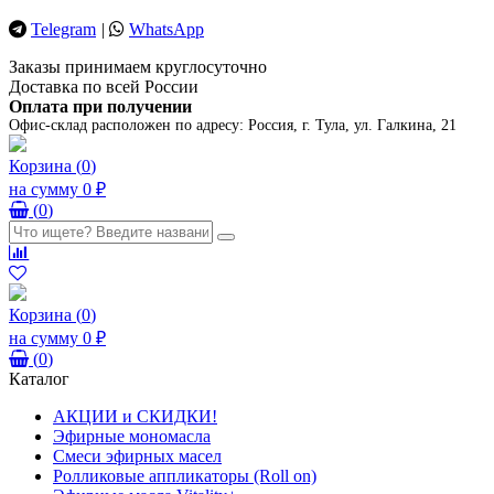
Telegram
|
WhatsApp
Заказы принимаем круглосуточно
Доставка по всей России
Оплата при получении
Офис-склад расположен по адресу:
Россия, г. Тула, ул. Галкина, 21
Корзина
(
0
)
на сумму
0 ₽
(
0
)
Корзина
(
0
)
на сумму
0 ₽
(
0
)
Каталог
АКЦИИ и СКИДКИ!
Эфирные мономасла
Смеси эфирных масел
Ролликовые аппликаторы (Roll on)