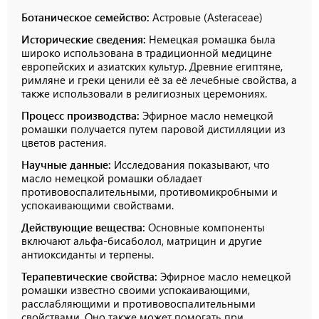
Ботаническое семейство:
Астровые (Asteraceae)
Исторические сведения:
Немецкая ромашка была
широко использована в традиционной медицине
европейских и азиатских культур. Древние египтяне,
римляне и греки ценили её за её лечебные свойства, а
также использовали в религиозных церемониях.
Процесс производства:
Эфирное масло немецкой
ромашки получается путем паровой дистилляции из
цветов растения.
Научные данные:
Исследования показывают, что
масло немецкой ромашки обладает
противовоспалительными, противомикробными и
успокаивающими свойствами.
Действующие вещества:
Основные компоненты
включают альфа-бисаболол, матрицин и другие
антиоксиданты и терпены.
Терапевтические свойства:
Эфирное масло немецкой
ромашки известно своими успокаивающими,
расслабляющими и противовоспалительными
свойствами. Оно также может помогать при