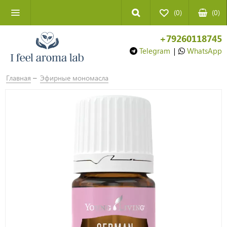
(0)
(
0
)
+79260118745
Telegram
|
WhatsApp
Главная
Эфирные мономасла