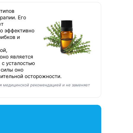
отипов
рапии. Его
ет
о эффективно
рибков и
ой,
 оно является
 с усталостью
 силы оно
чительной осторожности.
ся медицинской рекомендацией и не заменяет