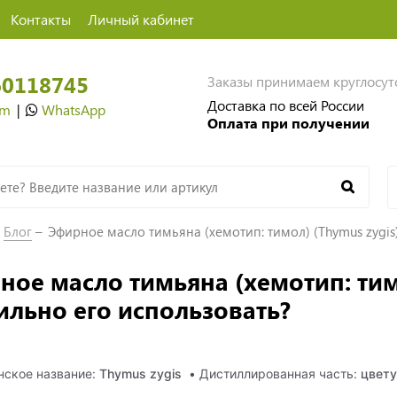
Контакты
Личный кабинет
60118745
Заказы принимаем круглосу
Доставка по всей России
am
|
WhatsApp
Оплата при получении
Блог
Эфирное масло тимьяна (хемотип: тимол) (Thymus zygis
ное масло тимьяна (хемотип: тимо
ильно его использовать?
нское название:
Thymus zygis
• Дистиллированная часть:
цвет