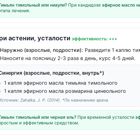
Тимьян тимольный или ниаули?
При кандидозе
эфирное масло н
этапа лечения.
ри астении, усталости
эффективность: +++
Наружно (взрослые, подростки):
Разведите 1 каплю тим
Наносите на поясницу 2-3 раза в день, курс 4-5 дней.
Синергия (взрослые, подростки, внутрь*)
1 капля эфирного масла тимьяна тимольного
1 капля эфирного масла розмарина цинеольного
Источник: Zahalka, J. P. (2014). *По назначению врача.
Тимьян тимольный или черная ель?
При временной усталости
э
простым и эффективным средством.