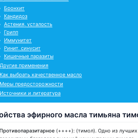
Бронхит
Кандидоз
Астения, усталость
Грипп
Иммунитет
Ринит, синусит
Кишечные паразиты
Другие применения
Как выбрать качественное масло
Меры предосторожности
Источники и литература
ойства эфирного масла тимьяна тим
Противопаразитарное
(++++): (тимол). Одно из лучши