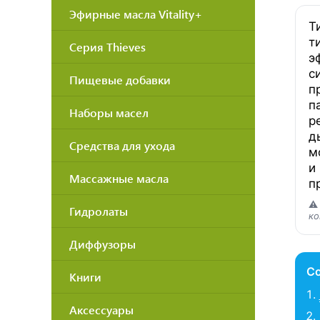
Эфирные масла Vitality+
Т
т
Серия Thieves
э
с
Пищевые добавки
п
п
Наборы масел
р
д
Средства для ухода
м
и
Массажные масла
п
⚠
Гидролаты
ко
Диффузоры
С
Книги
Аксессуары