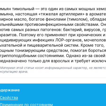
имьян тимольный — это один из самых мощных хем
имьяна, настоящая «тяжелая артиллерия» в аромате
фирное масло, богатое фенолами (тимолом), облада
ильнейшими противоинфекционными свойствами. Он
ротив самых разных патогенов: бактерий, вирусов, г
аразитов. Поэтому его применяют при хронических и
ецидивирующих инфекциях ЛОР-органов, мочеполов
ыхательной и пищеварительной систем. Кроме того,
ощным тонизирующим средством, помогая бороться
 гриппоподобными состояниями. Однако из-за своей
редназначено только для взрослых и требует исклю
️
Материал этой статьи носит информационный характер, не являет
нсультацию врача.
одержание
Свойства
Применение по состояниям