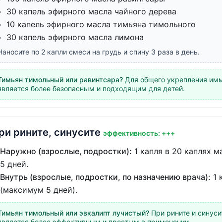
30 капель эфирного масла чайного дерева
10 капель эфирного масла тимьяна тимольного
30 капель эфирного масла лимона
Наносите по 2 капли смеси на грудь и спину 3 раза в день.
Тимьян тимольный или равинтсара?
Для общего укрепления им
является более безопасным и подходящим для детей.
ри рините, синусите
эффективность: +++
Наружно (взрослые, подростки):
1 капля в 20 каплях м
5 дней.
Внутрь (взрослые, подростки, по назначению врача):
1 
(максимум 5 дней).
Тимьян тимольный или эвкалипт лучистый?
При рините и синус
является более эффективным и простым в применении.