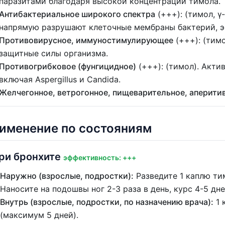
паразитами благодаря высокой концентрации тимола.
Антибактериальное широкого спектра
(+++): (тимол, γ
напрямую разрушают клеточные мембраны бактерий, э
Противовирусное, иммуностимулирующее
(+++): (тим
защитные силы организма.
Противогрибковое (фунгицидное)
(+++): (тимол). Акти
включая Aspergillus и Candida.
Желчегонное, ветрогонное, пищеварительное, аперити
именение по состояниям
ри бронхите
эффективность: +++
Наружно (взрослые, подростки):
Разведите 1 каплю тим
Наносите на подошвы ног 2-3 раза в день, курс 4-5 дне
Внутрь (взрослые, подростки, по назначению врача):
1 
(максимум 5 дней).