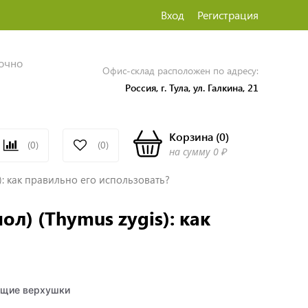
Вход
Регистрация
точно
Офис-склад расположен по адресу:
Россия, г. Тула, ул. Галкина, 21
Корзина
(
0
)
(0)
(0)
на сумму
0 ₽
): как правильно его использовать?
л) (Thymus zygis): как
ущие верхушки