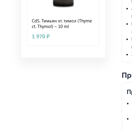
CdS. Тимьян хт. тимол (Thyme
ct. Thymol) – 10 ml
1 970 ₽
Пр
П