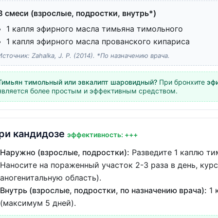
В смеси (взрослые, подростки, внутрь*)
1 капля эфирного масла тимьяна тимольного
1 капля эфирного масла прованского кипариса
Источник: Zahalka, J. P. (2014). *По назначению врача.
Тимьян тимольный или эвкалипт шаровидный?
При бронхите
эф
является более простым и эффективным средством.
ри кандидозе
эффективность: +++
Наружно (взрослые, подростки):
Разведите 1 каплю тим
Наносите на пораженный участок 2-3 раза в день, курс 
аногенитальную область).
Внутрь (взрослые, подростки, по назначению врача):
1 
(максимум 5 дней).