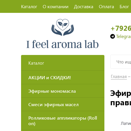
Каталог
О компании
Доставка
Оплата
Блог
+792
Telegr
Каталог
Главная
АКЦИИ и СКИДКИ!
Эфир
Эфирные мономасла
прав
Смеси эфирных масел
Ролликовые аппликаторы (Roll
on)
Лати