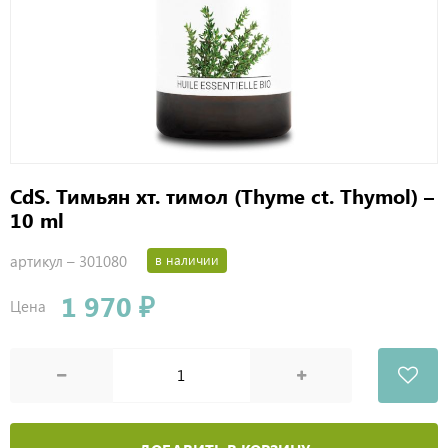
CdS. Тимьян хт. тимол (Thyme ct. Thymol) –
10 ml
артикул –
301080
в наличии
1 970 ₽
Цена