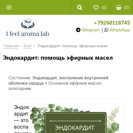
(0)
(
0
)
+79260118745
Telegram
|
WhatsApp
Главная
Блог
Эндокардит: помощь эфирных масел
Эндокардит: помощь эфирных масел
Состояние:
Эндокардит, воспаление внутренней
оболочки сердца
• Основное эфирное масло:
золотарник
Эндок
ардит
— это
воспа