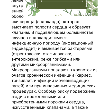
ление
внутр
енней
оболо
чки сердца (эндокарда), которая
выстилает полости сердца и образует
клапаны. В подавляющем большинстве
случаев эндокардит имеет
инфекционную природу (инфекционный
эндокардит) и вызывается бактериями
(стрептококки, стафилококки,
энтерококки), реже грибками или
другими микроорганизмами.
Микроорганизмы попадают в кровоток из
очагов хронической инфекции (кариес,
тонзиллит, инфекции мочевыводящих
путей) или при инвазивных медицинских
процедурах. Особому риску подвержены
люди с врожденными или
приобретенными пороками сердца,
искусственными клапанами, а также