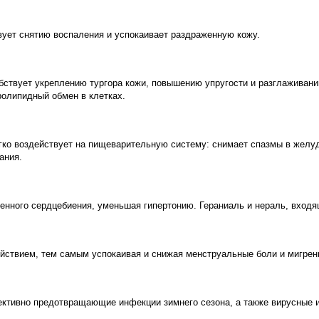
вует снятию воспаления и успокаивает раздраженную кожу.
ствует укреплению тургора кожи, повышению упругости и разглаживани
ролипидный обмен в клетках.
ко воздействует на пищеварительную систему: снимает спазмы в желуд
гания.
енного сердцебиения, уменьшая гипертонию. Гераниаль и нераль, входя
йствием, тем самым успокаивая и снижая менструальные боли и мигрен
ктивно предотвращающие инфекции зимнего сезона, а также вирусные ин