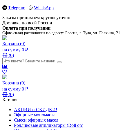
Telegram
|
WhatsApp
Заказы принимаем круглосуточно
Доставка по всей России
Оплата при получении
Офис-склад расположен по адресу:
Россия, г. Тула, ул. Галкина, 21
Корзина
(
0
)
на сумму
0 ₽
(
0
)
Корзина
(
0
)
на сумму
0 ₽
(
0
)
Каталог
АКЦИИ и СКИДКИ!
Эфирные мономасла
Смеси эфирных масел
Ролликовые аппликаторы (Roll on)