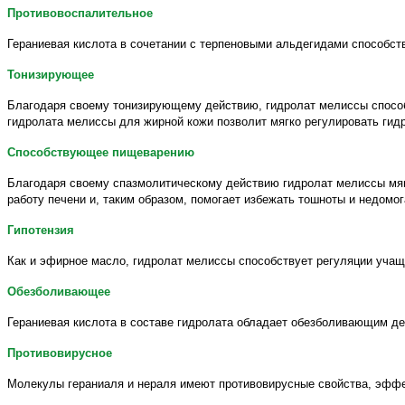
Противовоспалительное
Гераниевая кислота в сочетании с терпеновыми альдегидами способст
Тонизирующее
Благодаря своему тонизирующему действию, гидролат мелиссы способ
гидролата мелиссы для жирной кожи позволит мягко регулировать гид
Способствующее
пищеварению
Благодаря своему спазмолитическому действию гидролат мелиссы мяг
работу печени и, таким образом, помогает избежать тошноты и недомо
Гипотензия
Как и эфирное масло, гидролат мелиссы способствует регуляции учащ
Обезболивающее
Гераниевая кислота в составе гидролата обладает обезболивающим де
Противовирусное
Молекулы гераниаля и нераля имеют противовирусные свойства, эффе