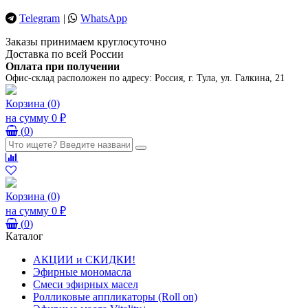
Telegram
|
WhatsApp
Заказы принимаем круглосуточно
Доставка по всей России
Оплата при получении
Офис-склад расположен по адресу:
Россия, г. Тула, ул. Галкина, 21
Корзина
(
0
)
на сумму
0 ₽
(
0
)
Корзина
(
0
)
на сумму
0 ₽
(
0
)
Каталог
АКЦИИ и СКИДКИ!
Эфирные мономасла
Смеси эфирных масел
Ролликовые аппликаторы (Roll on)