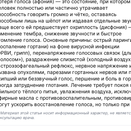
отеря голоса (афония) — это состояние, при котором
еловек полностью или частично утрачивает
пособность говорить громко и чётко, оставаясь
пособным лишь на шёпот или издавая отдельные зву
аще всего ей предшествует охриплость (дисфония) 
зменение тембра, снижение звучности и быстрое
томление голоса. Основные причины: острый ларинг
воспаление гортани) на фоне вирусной инфекции
ОРВИ, грипп), перенапряжение голосовых связок (дл
голосом»), раздражение слизистой (холодный воздух
астроэзофагеальный рефлюкс, нервное напряжение и
ызвана опухолями, парезами гортанных нервов или
сипший или беззвучный голос, першение и боль в го
ногда затруднение глотания. Лечение требует покоя
бильного тёплого питья, увлажнения воздуха, искл
фирные масла с противовоспалительным, противов
огут ускорить восстановление голоса, но только при
️
Материал этой статьи носит информационный характер, не являет
нсультацию врача.