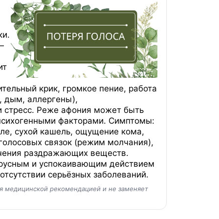
ки.
—
ит
ительный крик, громкое пение, работа
, дым, аллергены),
 стресс. Реже афония может быть
 психогенными факторами. Симптомы:
рле, сухой кашель, ощущение кома,
 голосовых связок (режим молчания),
ючения раздражающих веществ.
ирусным и успокаивающим действием
 отсутствии серьёзных заболеваний.
ся медицинской рекомендацией и не заменяет