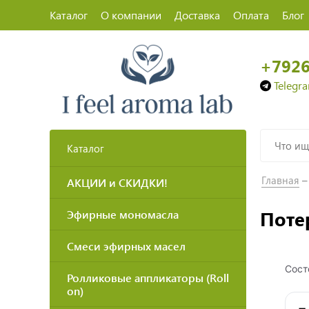
Каталог
О компании
Доставка
Оплата
Блог
+792
Telegr
Каталог
Главная
АКЦИИ и СКИДКИ!
Поте
Эфирные мономасла
Смеси эфирных масел
Сост
Ролликовые аппликаторы (Roll
on)