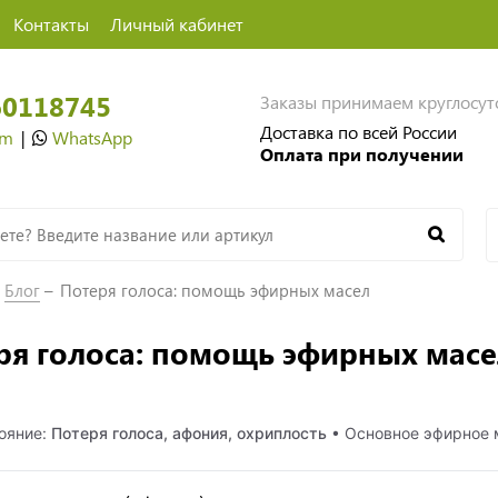
Контакты
Личный кабинет
60118745
Заказы принимаем круглосу
Доставка по всей России
am
|
WhatsApp
Оплата при получении
Блог
Потеря голоса: помощь эфирных масел
ря голоса: помощь эфирных масе
ояние:
Потеря голоса, афония, охриплость
• Основное эфирное 