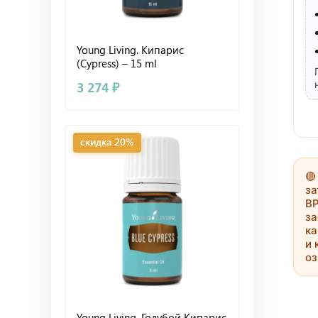
Young Living. Кипарис
(Cypress) – 15 ml
3 274 ₽
скидка 20%

за
В
за
ка
и 
оз
Young Living. Голубой Кипарис