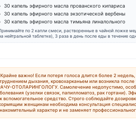
30 капель эфирного масла прованского кипариса
30 капель эфирного масла экзотической вербены
30 капель эфирного масла тимьяна линалольного
Принимайте по 2 капли смеси, растворенные в чайной ложке ме
на нейтральной таблетке), 3 раза в день после еды в течение од

Крайне важно!
Если потеря голоса длится более 2 недель,
труднением дыхания, кровохарканьем или возникла посл
РАЧУ-ОТОЛАРИНГОЛОГУ
. Самолечение недопустимо, осо
болевания (узелки связок, папилломатоз, рак гортани). Э
к вспомогательное средство. Строго соблюдайте дозиров
кормящим женщинам необходима консультация специалис
накомительный характер и не заменяет профессионально