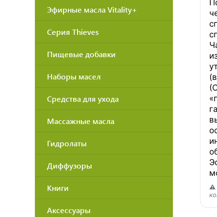
П
Эфирные масла Vitality+
ч
с
Серия Thieves
с
Ч
Пищевые добавки
и
у
Наборы масел
(
(
Средства для ухода
«
г
в
Массажные масла
о
и
Гидролаты
о
Э
Диффузоры
м
Книги
⚠
ко
Аксессуары