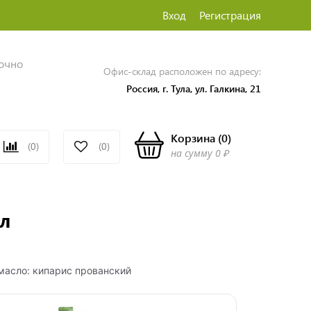
Вход
Регистрация
точно
Офис-склад расположен по адресу:
Россия, г. Тула, ул. Галкина, 21
Корзина
(
0
)
(0)
(0)
на сумму
0 ₽
л
масло: кипарис прованский