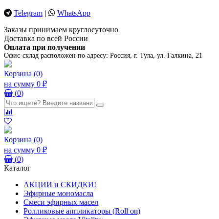
Telegram
|
WhatsApp
Заказы принимаем круглосуточно
Доставка по всей России
Оплата при получении
Офис-склад расположен по адресу:
Россия, г. Тула, ул. Галкина, 21
Корзина
(
0
)
на сумму
0 ₽
(
0
)
Корзина
(
0
)
на сумму
0 ₽
(
0
)
Каталог
АКЦИИ и СКИДКИ!
Эфирные мономасла
Смеси эфирных масел
Ролликовые аппликаторы (Roll on)