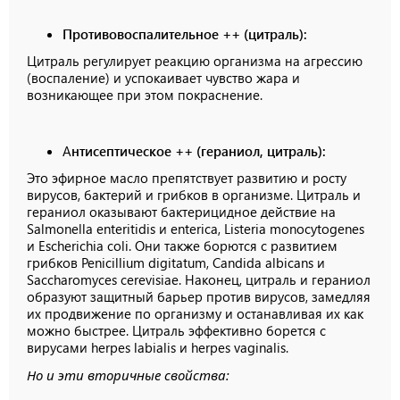
Противовоспалительное ++ (цитраль):
Цитраль регулирует реакцию организма на агрессию
(воспаление) и успокаивает чувство жара и
возникающее при этом покраснение.
А
нтисептическое ++ (гераниол, цитраль):
Это эфирное масло препятствует развитию и росту
вирусов, бактерий и грибков в организме. Цитраль и
гераниол оказывают бактерицидное действие на
Salmonella enteritidis и enterica, Listeria monocytogenes
и Escherichia coli. Они также борются с развитием
грибков Penicillium digitatum, Candida albicans и
Saccharomyces cerevisiae. Наконец, цитраль и гераниол
образуют защитный барьер против вирусов, замедляя
их продвижение по организму и останавливая их как
можно быстрее. Цитраль эффективно борется с
вирусами herpes labialis и herpes vaginalis.
Но и эти вторичные свойства: