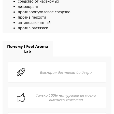
средство от насекомых
дезодорант
противоопухолевое средство
против перхоти
антицеллюлитный
против растяжек
Почему I Feel Aroma
Lab
Быстрая доставка до двери
Только 100% натуральные масла
высшего качества