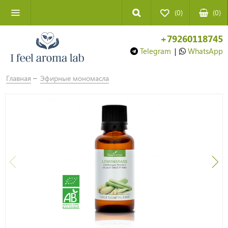
(0)
(
0
)
+79260118745
Telegram
|
WhatsApp
Главная
Эфирные мономасла