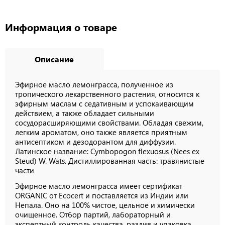
Информация о товаре
Описание
Эфирное масло лемонграсса, полученное из
тропического лекарственного растения, относится к
эфирным маслам с седативным и успокаивающим
действием, а также обладает сильными
сосудорасширяющими свойствами. Обладая свежим,
легким ароматом, оно также является приятным
антисептиком и дезодорантом для диффузии.
Латинское название: Cymbopogon flexuosus (Nees ex
Steud) W. Wats. Дистиллированная часть: травянистые
части
Эфирное масло лемонграсса имеет сертификат
ORGANIC от Ecocert и поставляется из Индии или
Непала. Оно на 100% чистое, цельное и химически
очищенное.
Отбор партий, лабораторный и
экспертный контроль качества, разлив и упаковка