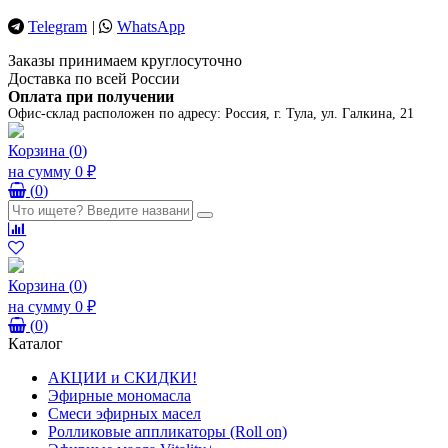
Telegram
|
WhatsApp
Заказы принимаем круглосуточно
Доставка по всей России
Оплата при получении
Офис-склад расположен по адресу:
Россия, г. Тула, ул. Галкина, 21
Корзина
(
0
)
на сумму
0 ₽
(
0
)
Корзина
(
0
)
на сумму
0 ₽
(
0
)
Каталог
АКЦИИ и СКИДКИ!
Эфирные мономасла
Смеси эфирных масел
Ролликовые аппликаторы (Roll on)