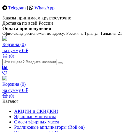
Telegram
|
WhatsApp
Заказы принимаем круглосуточно
Доставка по всей России
Оплата при получении
Офис-склад расположен по адресу:
Россия, г. Тула, ул. Галкина, 21
Корзина
(
0
)
на сумму
0 ₽
(
0
)
Корзина
(
0
)
на сумму
0 ₽
(
0
)
Каталог
АКЦИИ и СКИДКИ!
Эфирные мономасла
Смеси эфирных масел
Ролликовые аппликаторы (Roll on)