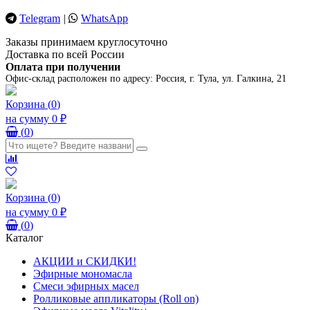
Telegram
|
WhatsApp
Заказы принимаем круглосуточно
Доставка по всей России
Оплата при получении
Офис-склад расположен по адресу:
Россия, г. Тула, ул. Галкина, 21
Корзина
(
0
)
на сумму
0 ₽
(
0
)
Корзина
(
0
)
на сумму
0 ₽
(
0
)
Каталог
АКЦИИ и СКИДКИ!
Эфирные мономасла
Смеси эфирных масел
Ролликовые аппликаторы (Roll on)