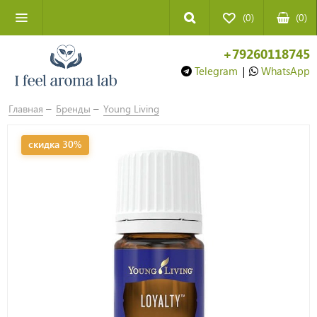
(0)
(
0
)
+79260118745
Telegram
|
WhatsApp
Главная
Бренды
Young Living
скидка 30%