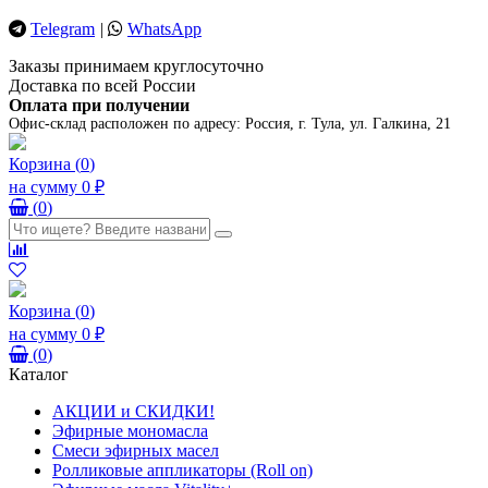
Telegram
|
WhatsApp
Заказы принимаем круглосуточно
Доставка по всей России
Оплата при получении
Офис-склад расположен по адресу:
Россия, г. Тула, ул. Галкина, 21
Корзина
(
0
)
на сумму
0 ₽
(
0
)
Корзина
(
0
)
на сумму
0 ₽
(
0
)
Каталог
АКЦИИ и СКИДКИ!
Эфирные мономасла
Смеси эфирных масел
Ролликовые аппликаторы (Roll on)